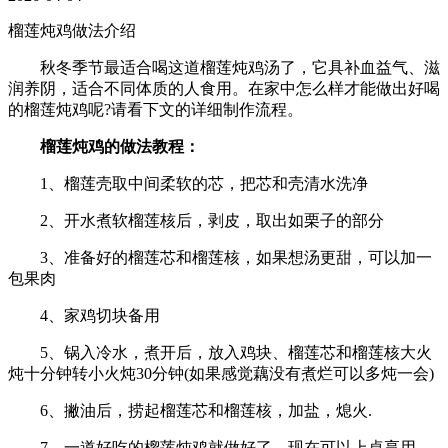
榴莲炖鸡做法介绍
秋冬季节最适合喝这道榴莲炖鸡汤了，它具补血益气、滋
润养阴，适合不同体质的人食用。在家中怎么样才能做出好喝
的榴莲炖鸡呢?请看下文的详细制作流程。
榴莲炖鸡的做法教程：
1、榴莲壳取中间柔软的芯，把芯和壳清水洗净
2、开水煮软榴莲核后，剥皮，取出如栗子的部分
3、准备好的榴莲芯和榴莲核，如果想汤更甜，可以加一
包果肉
4、家鸡切块备用
5、锅入冷水，煮开后，放入鸡块、榴莲芯和榴莲核大火
炖十分钟转小火炖30分钟(如果感觉藕没有煮烂可以多炖一会)
6、撇油后，捞起榴莲芯和榴莲核，加盐，熄火.
7、一道好吃的榴莲炖鸡就做好了，现在可以上桌享用