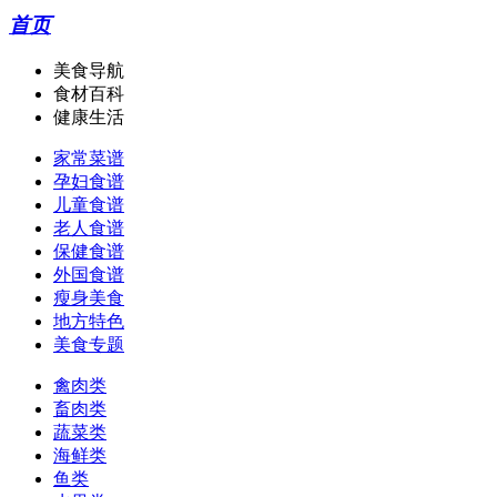
首页
美食导航
食材百科
健康生活
家常菜谱
孕妇食谱
儿童食谱
老人食谱
保健食谱
外国食谱
瘦身美食
地方特色
美食专题
禽肉类
畜肉类
蔬菜类
海鲜类
鱼类