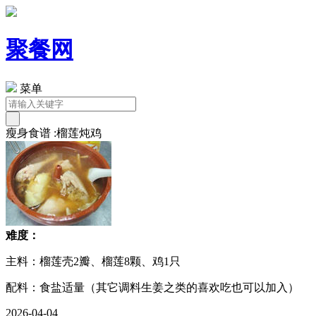
聚餐网
菜单
瘦身食谱 :榴莲炖鸡
难度：
主料：榴莲壳2瓣、榴莲8颗、鸡1只
配料：食盐适量（其它调料生姜之类的喜欢吃也可以加入）
2026-04-04