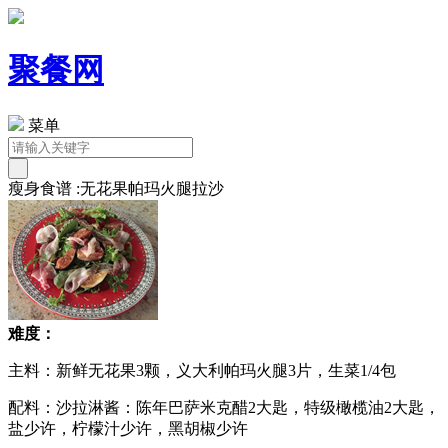
聚餐网
菜单
瘦身食谱 :无花果帕玛火腿拉沙
难度：
主料：新鲜无花果3颗，义大利帕玛火腿3片，生菜1/4包
配料：沙拉淋酱：陈年巴萨米克醋2大匙，特级橄榄油2大匙，
盐少许，柠檬汁少许，黑胡椒少许