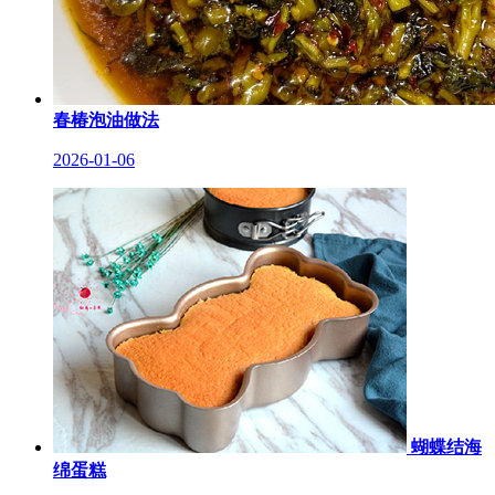
春椿泡油做法
2026-01-06
蝴蝶结海
绵蛋糕