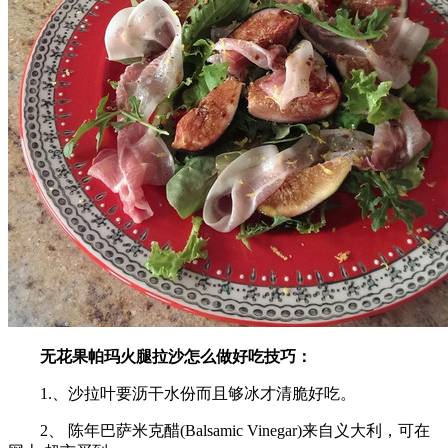
无花果帕玛火腿拉沙怎么做好吃技巧：
1.、沙拉叶要沥干水份而且够冰才清脆好吃。
2、 陈年巴萨米克醋(Balsamic Vinegar)来自义大利，可在