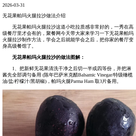
2026-03-31
无花果帕玛火腿拉沙做法介绍
无花果帕玛火腿拉沙这道小吃拉质感非常好的，一秀在高
级餐厅里才会有的，聚餐网今天带大家来学习一下无花果帕玛
火腿拉沙制作方法，学会之后就能学会之后，把你家的餐厅变
身高级餐馆了。
无花果帕玛火腿拉沙的做法图解：
1、把新鲜无花果清洗干净之后切一半或四等份，并把淋
酱先全部调匀备用 (陈年巴萨米克醋Balsamic Vinegar/特级橄榄
油/盐/柠檬汁/黑胡椒)，帕玛火腿Parma Ham 取3片备用。