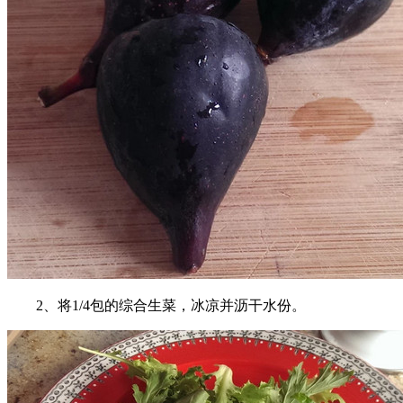
2、将1/4包的综合生菜，冰凉并沥干水份。