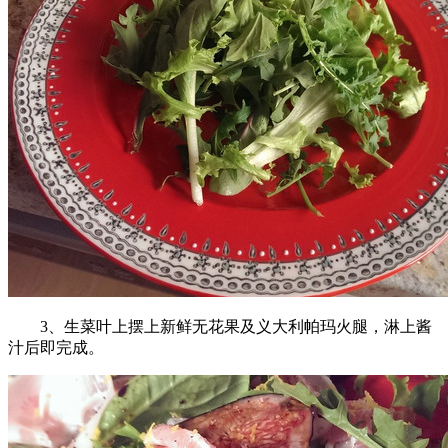
3、生菜叶上摆上新鲜无花果及义大利帕玛火腿，淋上酱
汁后即完成。