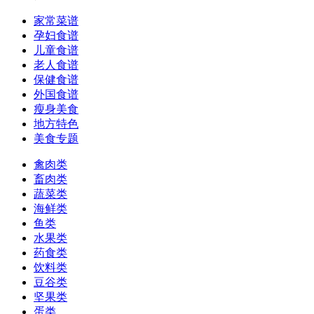
家常菜谱
孕妇食谱
儿童食谱
老人食谱
保健食谱
外国食谱
瘦身美食
地方特色
美食专题
禽肉类
畜肉类
蔬菜类
海鲜类
鱼类
水果类
药食类
饮料类
豆谷类
坚果类
蛋类