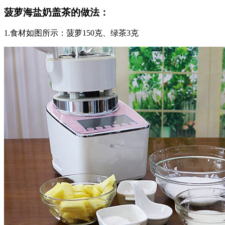
菠萝海盐奶盖茶的做法：
1.食材如图所示：菠萝150克、绿茶3克