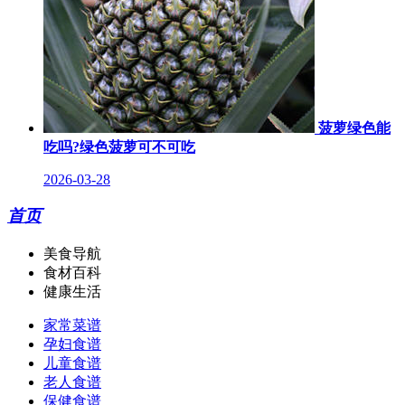
菠萝绿色能
吃吗?绿色菠萝可不可吃
2026-03-28
首页
美食导航
食材百科
健康生活
家常菜谱
孕妇食谱
儿童食谱
老人食谱
保健食谱