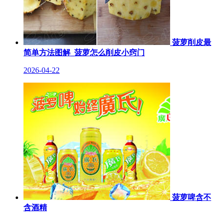
菠萝削皮最
简单方法图解_菠萝怎么削皮小窍门
2026-04-22
菠萝啤含不
含酒精