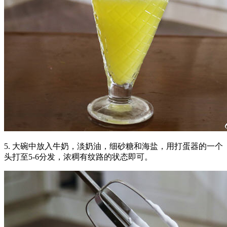
5. 大碗中放入牛奶，淡奶油，细砂糖和海盐，用打蛋器的一个
头打至5-6分发，浓稠有纹路的状态即可。