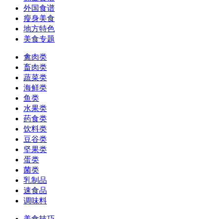
外国食谱
瘦身美食
地方特色
美食专题
禽肉类
畜肉类
蔬菜类
海鲜类
鱼类
水果类
药食类
饮料类
豆谷类
坚果类
蛋类
菌类
乳制品
速食品
调味料
美食技巧