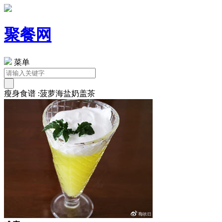
聚餐网
菜单
瘦身食谱 :菠萝海盐奶盖茶