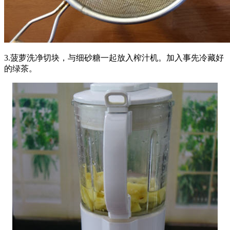
3.菠萝洗净切块，与细砂糖一起放入榨汁机。加入事先冷藏好
的绿茶。