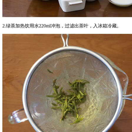
2.绿茶加热饮用水220ml冲泡，过滤出茶叶，入冰箱冷藏。