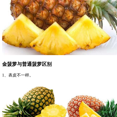
金菠萝与普通菠萝区别
1、表皮不一样。