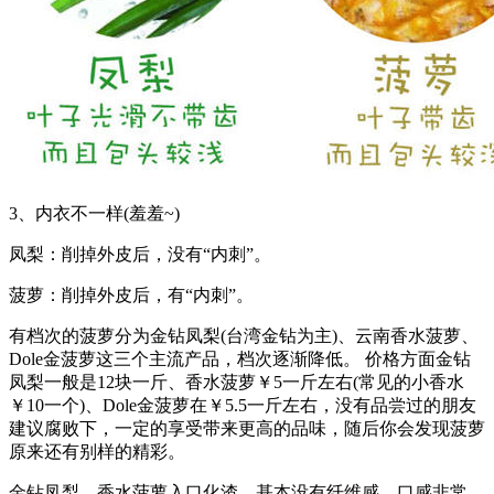
3、内衣不一样(羞羞~)
凤梨：削掉外皮后，没有“内刺”。
菠萝：削掉外皮后，有“内刺”。
有档次的菠萝分为金钻凤梨(台湾金钻为主)、云南香水菠萝、
Dole金菠萝这三个主流产品，档次逐渐降低。 价格方面金钻
凤梨一般是12块一斤、香水菠萝￥5一斤左右(常见的小香水
￥10一个)、Dole金菠萝在￥5.5一斤左右，没有品尝过的朋友
建议腐败下，一定的享受带来更高的品味，随后你会发现菠萝
原来还有别样的精彩。
金钻凤梨、香水菠萝入口化渣，基本没有纤维感，口感非常