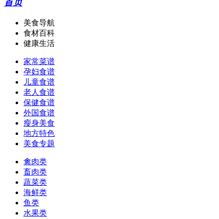
首页
美食导航
食材百科
健康生活
家常菜谱
孕妇食谱
儿童食谱
老人食谱
保健食谱
外国食谱
瘦身美食
地方特色
美食专题
禽肉类
畜肉类
蔬菜类
海鲜类
鱼类
水果类