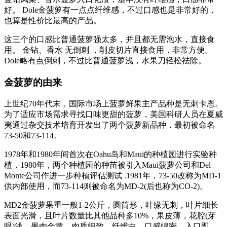
好。 Dole金菠萝有一点点纤维感，不过口感也是非常好的，
也算是性价比最高的产品。
这三个的口感比普通菠萝强太多，并且都无需泡水，直接食
用。 金钻、香水 无倒刺 ，削皮切片直接食用，非常方便。
Dole略有点倒刺，不过比普通菠萝浅，水果刀轻松祛除。
金菠萝的由来
上世纪70年代末，国际市场上菠萝鲜果主产品种是无刺卡恩。
为了适应市场需求寻找口味更甜的菠萝，美国科研人员在夏威
夷通过杂交技术培育开发出了两个菠萝新品种，最初被命名
73-50和73-114。
1978年和1980年间首次在Oahu岛和Maui的种植园进行实验种
植，1980年，两个种植园的种苗被引入Maui菠萝公司和Del
Monte公司作进一步种植评估测试 .1981年，73-50改称为MD-1
供内部使用，而73-114则被命名为MD-2(后也称为CO-2)。
MD2金菠萝果重一般1-2公斤，圆筒形，叶缘无刺，叶片细长
表面光滑，且叶片数量比其他品种多10%，果皮薄，花腔(芽
眼)浅。果肉金黄，肉质细致，纤维中，口感绵密，入口即