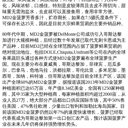
化，风味浓郁，口感佳。特别是皮较薄而且去皮不用切沟，甜
味重无需泡盐水，去皮就可以直接食用，食用非常方便。
MD2金菠萝芳香多汁，贮存期长，如果在7.5摄氏度条件下，
可保存长达25天，因此是目前大宗鲜果贸易的主要外销品种。
80年代中期，MD2金菠萝被DelMonte公司成功引入哥斯达黎
加进行大规模种植，后经过数十年发展已取代无刺卡恩成为主
产品种，目前MD2已经在全球范围内占据了菠萝鲜果贸易的
绝对统治地位。包括DOLE,Chiquita,Unifrutti等公司在内的全球
各果蔬巨头通过各种方式使MD2金菠萝遍布全球菠萝生产
国。现在主要分布在夏威夷，哥斯达黎加，菲律宾，厄瓜多
尔，巴拿马，危地马拉，洪都拉斯，哥伦比亚，多米尼加，墨
西哥，加纳，科特迪，但哥斯达黎加是目前全球主产区，该国
出产全球60%的MD2金菠萝， 据报道该国2013年MD2金菠萝
种植面积已达65万亩，年产值8.34亿美金，全国有1250家种植
商，其中35家为大型种植商，每家种植面积均超过2000亩，从
业人员27万，绝大部分产品都出口供应国际市场，其中50%售
往美国，47%售往欧洲，少量出口智利和加勒比海岛国家。目
前该国MD2金菠萝仍然以年7%的速度快速增长，菠萝已经取
代香蕉成为哥斯达黎加第一出口创汇农产品，预计该国菠萝产
业在未来几年仍将保持强势增长势头。