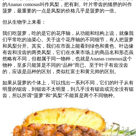
的Ananas comosus叫作凤梨，把有刺、叶片带齿的矮胖的叫作
菠萝，最重要的一点是凤梨的价格几乎是菠萝的一倍。
但从生物学上来看：
我们吃菠萝，吃的是它的花序轴，从功能和结构上说，就像我
们平常吃的油菜心。关于这个花序轴的不同细节，有人把菠萝
和凤梨分开。其实，我们在市面上能看到绿色和黄色、叶边缘
有齿和没齿的两类凤梨，它们在水果市场上的商品名和形态虽
然略有不同，但都属于同一物种，也就是Ananas comosus这个
物种，至多只能算是不同的“品种”而已。至于叶子有齿没齿
的，应该是品种的区别，类似红富士和黄元帅的区别。
如果从菠萝的个体上，可以找出一系列不同，它们的叶子从有
明显的锯齿，到锯齿不太明显，到几乎没有锯齿或完全没有锯
齿，所以所谓“菠萝”和“凤梨”不能算是两个不同物种。