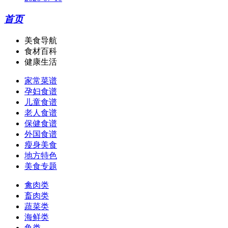
首页
美食导航
食材百科
健康生活
家常菜谱
孕妇食谱
儿童食谱
老人食谱
保健食谱
外国食谱
瘦身美食
地方特色
美食专题
禽肉类
畜肉类
蔬菜类
海鲜类
鱼类