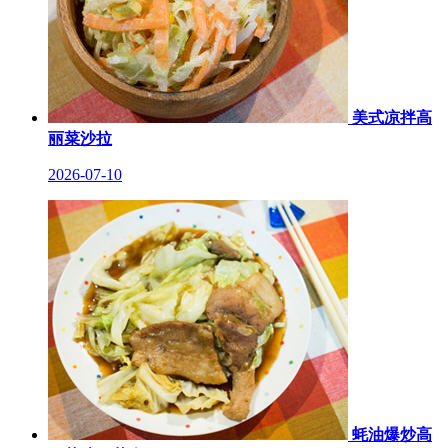
美式凉拌高
丽菜沙拉
2026-07-10
蚝油爆炒高