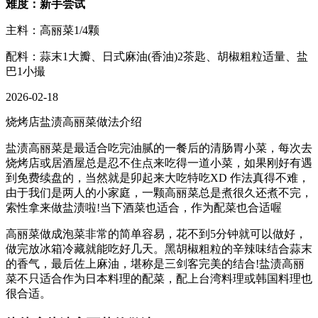
难度：新手尝试
主料：高丽菜1/4颗
配料：蒜末1大瓣、日式麻油(香油)2茶匙、胡椒粗粒适量、盐
巴1小撮
2026-02-18
烧烤店盐渍高丽菜做法介绍
盐渍高丽菜是最适合吃完油腻的一餐后的清肠胃小菜，每次去
烧烤店或居酒屋总是忍不住点来吃得一道小菜，如果刚好有遇
到免费续盘的，当然就是卯起来大吃特吃XD 作法真得不难，
由于我们是两人的小家庭，一颗高丽菜总是煮很久还煮不完，
索性拿来做盐渍啦!当下酒菜也适合，作为配菜也合适喔
高丽菜做成泡菜非常的简单容易，花不到5分钟就可以做好，
做完放冰箱冷藏就能吃好几天。黑胡椒粗粒的辛辣味结合蒜末
的香气，最后佐上麻油，堪称是三剑客完美的结合!盐渍高丽
菜不只适合作为日本料理的配菜，配上台湾料理或韩国料理也
很合适。