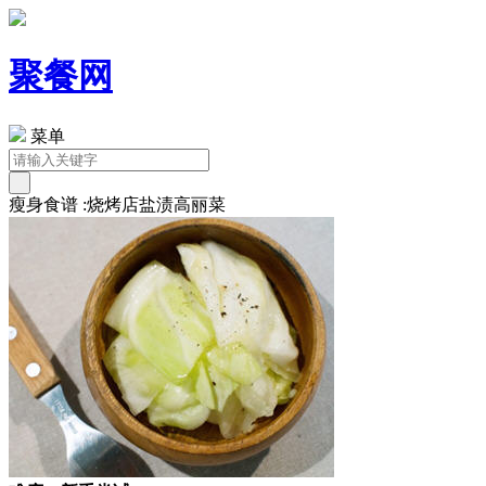
聚餐网
菜单
瘦身食谱 :烧烤店盐渍高丽菜