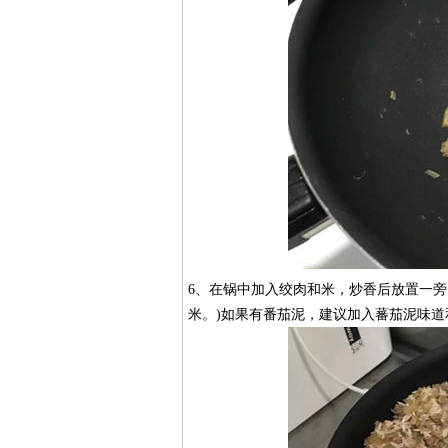
6、在锅中加入绞肉和米，炒香后放置一旁
米。)如果有番茄泥，建议加入蕃茄泥味道