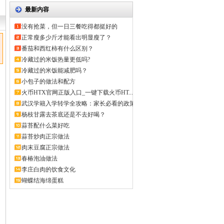
最新内容
没有抢菜，但一日三餐吃得都挺好的
正常瘦多少斤才能看出明显瘦了？
番茄和西红柿有什么区别？
冷藏过的米饭热量更低吗?
冷藏过的米饭能减肥吗？
小包子的做法和配方
火币HTX官网正版入口_一键下载火币HT...
武汉学籍入学转学全攻略：家长必看的政策
解...
杨枝甘露去茶底还是不去好喝？
蒜苔配什么菜好吃
蒜苔炒肉正宗做法
肉末豆腐正宗做法
春椿泡油做法
李庄白肉的饮食文化
蝴蝶结海绵蛋糕