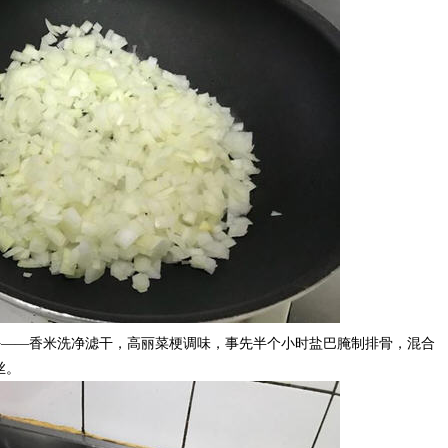
剩下的食材准备好——香米洗净滤干，高丽菜梗调味，事先半个小时盐巴腌制排骨，混合
丝。