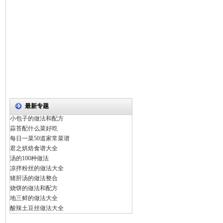
最新专题
小包子的做法和配方
蒜苔配什么菜好吃
每日一菜50道家常菜谱
君之烘焙食谱大全
汤的100种做法
凉拌粉丝的做法大全
猪肝汤的做法整合
烧饼的做法和配方
地三鲜的做法大全
酸辣土豆丝做法大全