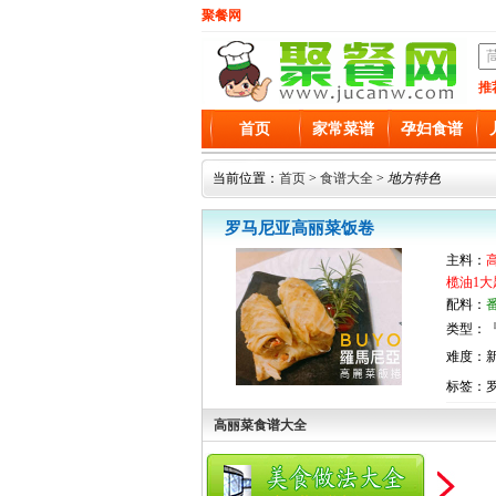
聚餐网
推
首页
家常菜谱
孕妇食谱
当前位置：
首页
>
食谱大全
>
地方特色
罗马尼亚高丽菜饭卷
主料：
榄油1大
配料：
类型：『
难度：
标签：
高丽菜食谱大全