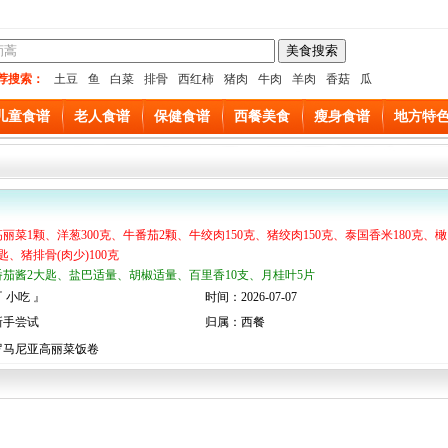
荐搜索：
土豆
鱼
白菜
排骨
西红柿
猪肉
牛肉
羊肉
香菇
瓜
儿童食谱
老人食谱
保健食谱
西餐美食
瘦身食谱
地方特
高丽菜1颗、洋葱300克、牛番茄2颗、牛绞肉150克、猪绞肉150克、泰国香米180克、橄
匙、猪排骨(肉少)100克
番茄酱2大匙、盐巴适量、胡椒适量、百里香10支、月桂叶5片
 小吃 』
时间：2026-07-07
新手尝试
归属：西餐
罗马尼亚高丽菜饭卷