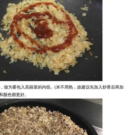
，做为要包入高丽菜的内馅。(米不用熟，故建议先加入炒香后再加
和颜色都更好。