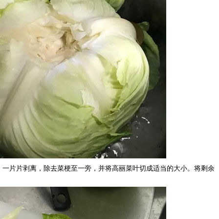
菜拿出放凉后，一片片剥离，除去菜梗至一旁，并将高丽菜叶切成适当的大小。将剩余