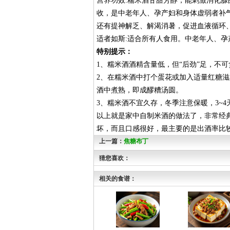
营养功效:糯米酒甘甜芳醇，能刺激消化
收，是中老年人、孕产妇和身体虚弱者补
还有提神解乏、解渴消暑，促进血液循环
适者如斯:适合所有人食用。中老年人、孕
特别提示：
1、糯米酒酒精含量低，但“后劲”足，不可
2、在糯米酒中打个蛋花或加入适量红糖滋
酒中煮熟，即成醪糟汤圆。
3、糯米酒不宜久存，冬季注意保暖，3~
以上就是家中自制米酒的做法了，非常经
坏，而且口感很好，最主要的是出酒率比
上一篇：
焦糖布丁
猜您喜欢：
相关的食谱：