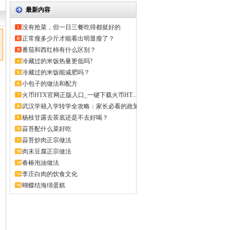
最新内容
没有抢菜，但一日三餐吃得都挺好的
正常瘦多少斤才能看出明显瘦了？
番茄和西红柿有什么区别？
冷藏过的米饭热量更低吗?
冷藏过的米饭能减肥吗？
小包子的做法和配方
火币HTX官网正版入口_一键下载火币HT...
武汉学籍入学转学全攻略：家长必看的政策
解...
杨枝甘露去茶底还是不去好喝？
蒜苔配什么菜好吃
蒜苔炒肉正宗做法
肉末豆腐正宗做法
春椿泡油做法
李庄白肉的饮食文化
蝴蝶结海绵蛋糕