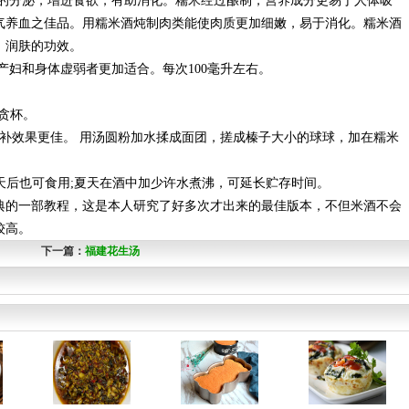
腺的分泌，增进食欲，有助消化。糯米经过酿制，营养成分更易于人体吸
气养血之佳品。用糯米酒炖制肉类能使肉质更加细嫩，易于消化。糯米酒
、润肤的功效。
产妇和身体虚弱者更加适合。每次100毫升左右。
贪杯。
补效果更佳。 用汤圆粉加水揉成面团，搓成榛子大小的球球，加在糯米
4天后也可食用;夏天在酒中加少许水煮沸，可延长贮存时间。
典的一部教程，这是本人研究了好多次才出来的最佳版本，不但米酒不会
较高。
下一篇：
福建花生汤