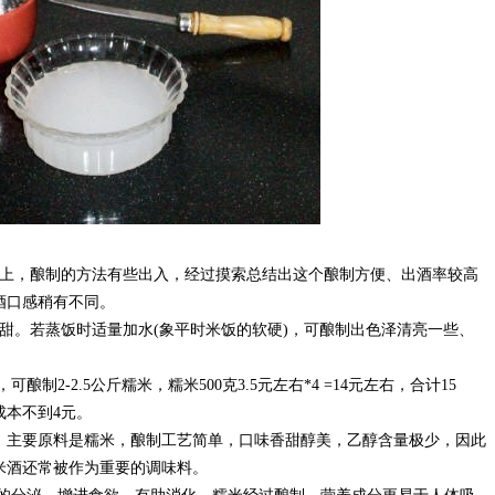
书上，酿制的方法有些出入，经过摸索总结出这个酿制方便、出酒率较高
酒口感稍有不同。
甜。若蒸饭时适量加水(象平时米饭的软硬)，可酿制出色泽清亮一些、
酿制2-2.5公斤糯米，糯米500克3.5元左右*4 =14元左右，合计15
成本不到4元。
，主要原料是糯米，酿制工艺简单，口味香甜醇美，乙醇含量极少，因此
米酒还常被作为重要的调味料。