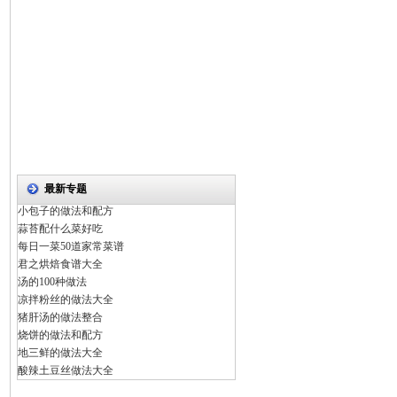
最新专题
小包子的做法和配方
蒜苔配什么菜好吃
每日一菜50道家常菜谱
君之烘焙食谱大全
汤的100种做法
凉拌粉丝的做法大全
猪肝汤的做法整合
烧饼的做法和配方
地三鲜的做法大全
酸辣土豆丝做法大全