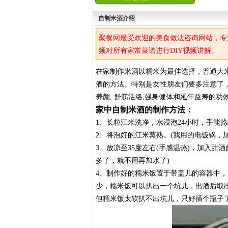
自制米酒介绍
聚餐网最受欢迎的美食做法咨询网站，专
频对所有家常菜谱进行DIY视频讲解。
在家制作米酒以糯米为最佳选择，普通大
酒的方法。特别是女性朋友们要多注意了，
养颜, 舒筋活络,强身健体和延年益寿的
家中自制米酒的制作方法：
1、长粒江米洗净，水浸泡24小时，手能
2、将泡好的江米蒸熟。(我用的电饭锅，
3、放凉至35度左右(手感温热)，加入甜
多了，就不用再加水了)
4、制作好的糯米饭置于带盖儿的容器中
少，糯米饭可以扒出一个坑儿，出酒后取
但糯米饭太软扒不出坑儿，只好插个瓶子了