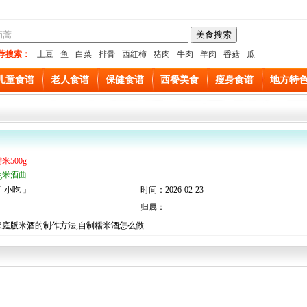
荐搜索：
土豆
鱼
白菜
排骨
西红柿
猪肉
牛肉
羊肉
香菇
瓜
儿童食谱
老人食谱
保健食谱
西餐美食
瘦身食谱
地方特
米500g
8g米酒曲
 小吃 』
时间：2026-02-23
归属：
家庭版米酒的制作方法,自制糯米酒怎么做