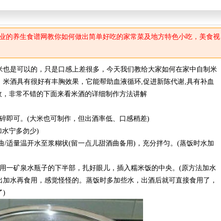
业的养生食谱网教你如何做出简单好吃的家常菜及地方特色小吃，美食视
米也是可以的，只是口感上差很多，今天我们教给大家如何在家中自制米
米酒具有很好有丰胸效果，它能帮助血液循环,促进新陈代谢,具有补血
功效，非常不错的下面来看米酒的详细制作方法讲解
捻碎即可。(大米也可制作，但出酒率低、口感稍差)
加水宁多勿少)
酒曲/适量温开水至浆糊状(留一点儿甜酒曲备用)，充分拌匀。(蒸饭时水加
，用一矿泉水瓶子的下半部，扎好眼儿，插入糯米饭的中央。(原方法加水
出加水再食用，感觉怪怪的。蒸饭时多加些水，出酒后就可直接食用了，
)