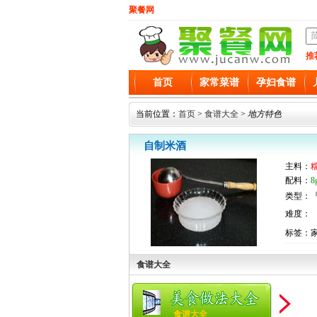
聚餐网
推
首页
家常菜谱
孕妇食谱
当前位置：
首页
>
食谱大全
>
地方特色
自制米酒
主料：
糯
配料：
类型：『
难度：
标签：
食谱大全
食谱大全