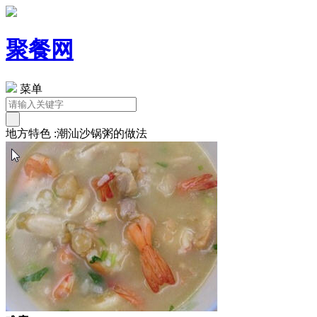
聚餐网
菜单
地方特色 :潮汕沙锅粥的做法