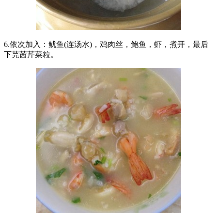
6.依次加入：鱿鱼(连汤水)，鸡肉丝，鲍鱼，虾，煮开，最后
下芫茜芹菜粒。