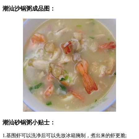
潮汕沙锅粥成品图：
潮汕砂锅粥小贴士：
1.基围虾可以洗净后可以先放冰箱腌制，煮出来的虾更脆;