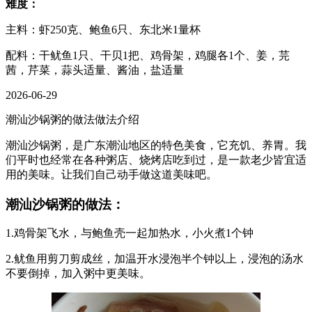
难度：
主料：虾250克、鲍鱼6只、东北米1量杯
配料：干鱿鱼1只、干贝1把、鸡骨架，鸡腿各1个、姜，芫
茜，芹菜，蒜头适量、酱油，盐适量
2026-06-29
潮汕沙锅粥的做法做法介绍
潮汕沙锅粥，是广东潮汕地区的特色美食，它充饥、养胃。我
们平时也经常在各种粥店、烧烤店吃到过，是一款老少皆宜适
用的美味。让我们自己动手做这道美味吧。
潮汕沙锅粥的做法：
1.鸡骨架飞水，与鲍鱼壳一起加热水，小火煮1个钟
2.鱿鱼用剪刀剪成丝，加温开水浸泡半个钟以上，浸泡的汤水
不要倒掉，加入粥中更美味。