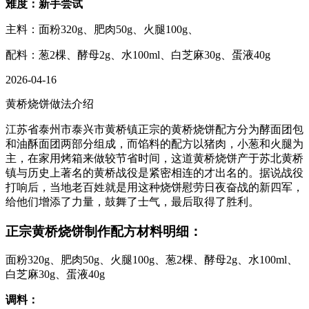
难度：新手尝试
主料：面粉320g、肥肉50g、火腿100g、
配料：葱2棵、酵母2g、水100ml、白芝麻30g、蛋液40g
2026-04-16
黄桥烧饼做法介绍
江苏省泰州市泰兴市黄桥镇正宗的黄桥烧饼配方分为酵面团包
和油酥面团两部分组成，而馅料的配方以猪肉，小葱和火腿为
主，在家用烤箱来做较节省时间，这道黄桥烧饼产于苏北黄桥
镇与历史上著名的黄桥战役是紧密相连的才出名的。据说战役
打响后，当地老百姓就是用这种烧饼慰劳日夜奋战的新四军，
给他们增添了力量，鼓舞了士气，最后取得了胜利。
正宗黄桥烧饼制作配方材料明细：
面粉320g、肥肉50g、火腿100g、葱2棵、酵母2g、水100ml、
白芝麻30g、蛋液40g
调料：