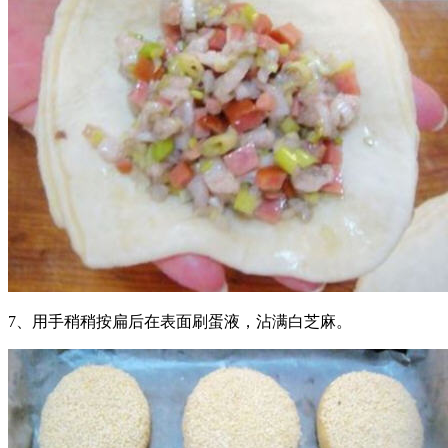
7、用手稍稍按扁后在表面刷蛋液，沾满白芝麻。