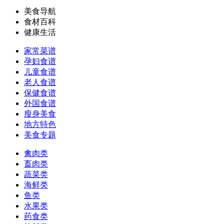
美食导航
食材百科
健康生活
家常菜谱
孕妇食谱
儿童食谱
老人食谱
保健食谱
外国食谱
瘦身美食
地方特色
美食专题
禽肉类
畜肉类
蔬菜类
海鲜类
鱼类
水果类
药食类