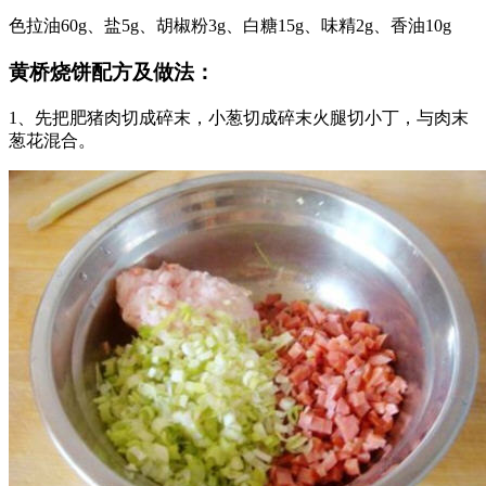
色拉油60g、盐5g、胡椒粉3g、白糖15g、味精2g、香油10g
黄桥烧饼配方及做法：
1、先把肥猪肉切成碎末，小葱切成碎末火腿切小丁，与肉末
葱花混合。