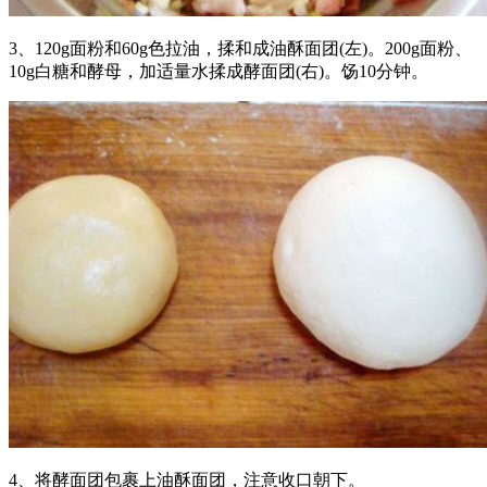
3、120g面粉和60g色拉油，揉和成油酥面团(左)。200g面粉、
10g白糖和酵母，加适量水揉成酵面团(右)。饧10分钟。
4、将酵面团包裹上油酥面团，注意收口朝下。