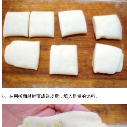
6、在用擀面杖擀薄成饼皮后，填入足量的馅料。