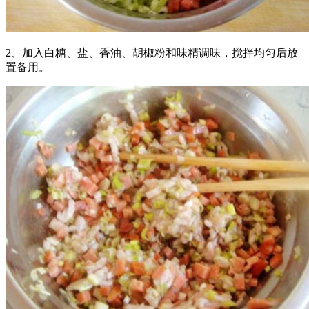
2、加入白糖、盐、香油、胡椒粉和味精调味，搅拌均匀后放
置备用。