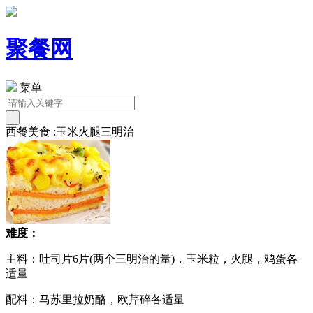
聚餐网
菜单
西餐美食 :玉米火腿三明治
难度：
主料：吐司片6片(两个三明治的量)，玉米粒，火腿，鸡蛋各
适量
配料：马苏里拉奶酪，欧芹碎各适量