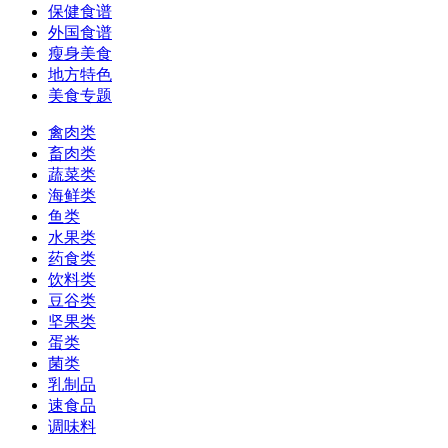
保健食谱
外国食谱
瘦身美食
地方特色
美食专题
禽肉类
畜肉类
蔬菜类
海鲜类
鱼类
水果类
药食类
饮料类
豆谷类
坚果类
蛋类
菌类
乳制品
速食品
调味料