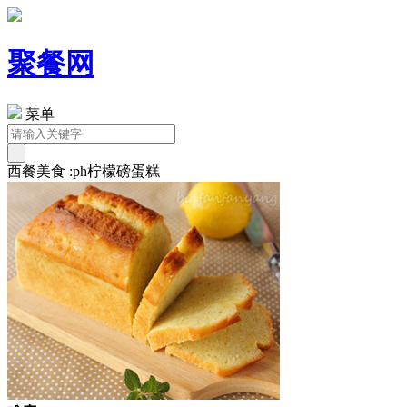
聚餐网
菜单
西餐美食 :ph柠檬磅蛋糕