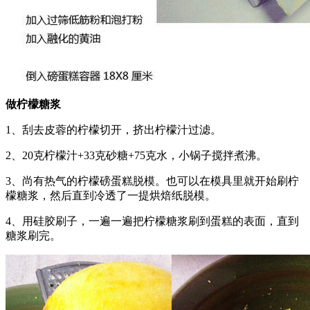
做柠檬糖浆
1、刮去皮蓉的柠檬切开，挤出柠檬汁过滤。
2、20克柠檬汁+33克砂糖+75克水，小锅子搅拌煮沸。
3、尚有热气的柠檬磅蛋糕脱模。也可以在模具里就开始刷柠
檬糖浆，然后直到冷透了一提烘焙纸脱模。
4、用硅胶刷子，一遍一遍把柠檬糖浆刷到蛋糕的表面，直到
糖浆刷完。