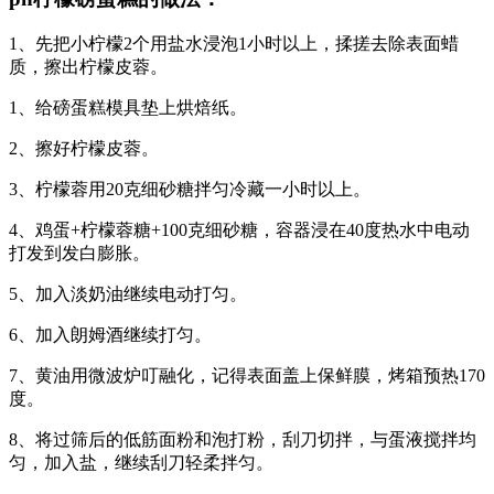
1、先把小柠檬2个用盐水浸泡1小时以上，揉搓去除表面蜡
质，擦出柠檬皮蓉。
1、给磅蛋糕模具垫上烘焙纸。
2、擦好柠檬皮蓉。
3、柠檬蓉用20克细砂糖拌匀冷藏一小时以上。
4、鸡蛋+柠檬蓉糖+100克细砂糖，容器浸在40度热水中电动
打发到发白膨胀。
5、加入淡奶油继续电动打匀。
6、加入朗姆酒继续打匀。
7、黄油用微波炉叮融化，记得表面盖上保鲜膜，烤箱预热170
度。
8、将过筛后的低筋面粉和泡打粉，刮刀切拌，与蛋液搅拌均
匀，加入盐，继续刮刀轻柔拌匀。