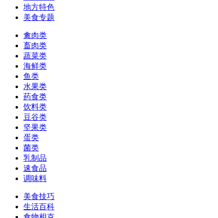
地方特色
美食专题
禽肉类
畜肉类
蔬菜类
海鲜类
鱼类
水果类
药食类
饮料类
豆谷类
坚果类
蛋类
菌类
乳制品
速食品
调味料
美食技巧
生活百科
食物相克