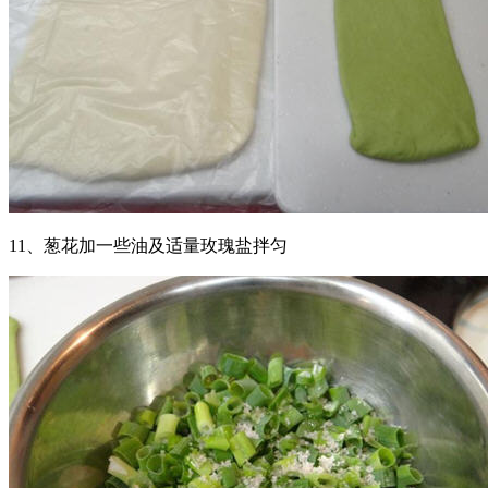
11、葱花加一些油及适量玫瑰盐拌匀