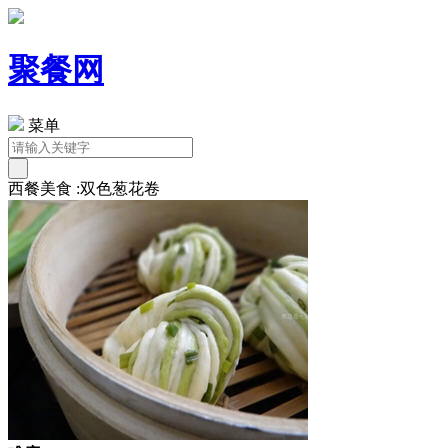
聚餐网
菜单
西餐美食 :双色葱花卷