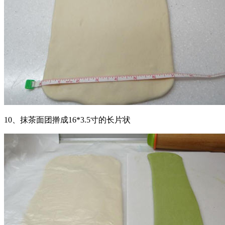
10、抹茶面团擀成16*3.5寸的长片状