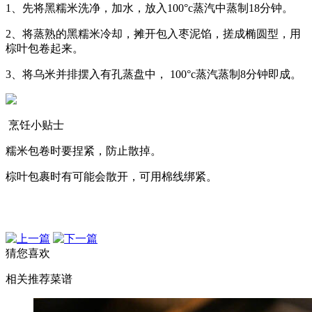
1
、先将黑糯米洗净，加水，放入100°c蒸汽中蒸制18分钟。
2
、将蒸熟的黑糯米冷却，摊开包入枣泥馅，搓成椭圆型，用
棕叶包卷起来。
3
、将乌米并排摆入有孔蒸盘中， 100°c蒸汽蒸制8分钟即成。
烹饪小贴士
糯米包卷时要捏紧，防止散掉。
棕叶包裹时有可能会散开，可用棉线绑紧。
猜您喜欢
相关推荐菜谱