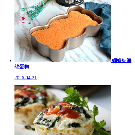
蝴蝶结海
绵蛋糕
2026-04-21