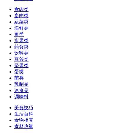
禽肉类
畜肉类
蔬菜类
海鲜类
鱼类
水果类
药食类
饮料类
豆谷类
坚果类
蛋类
菌类
乳制品
速食品
调味料
美食技巧
生活百科
食物相克
食材热量