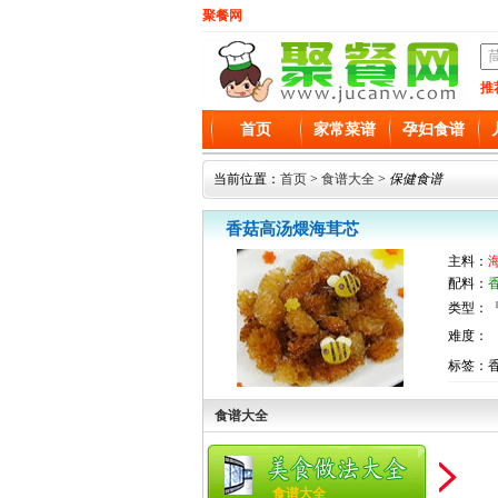
聚餐网
推
首页
家常菜谱
孕妇食谱
当前位置：
首页
>
食谱大全
>
保健食谱
香菇高汤煨海茸芯
主料：
海
配料：
类型：『
难度：
标签：
食谱大全
食谱大全