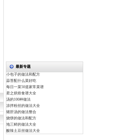
最新专题
小包子的做法和配方
蒜苔配什么菜好吃
每日一菜50道家常菜谱
君之烘焙食谱大全
汤的100种做法
凉拌粉丝的做法大全
猪肝汤的做法整合
烧饼的做法和配方
地三鲜的做法大全
酸辣土豆丝做法大全