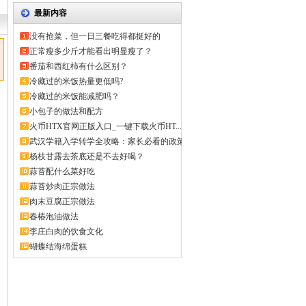
最新内容
没有抢菜，但一日三餐吃得都挺好的
正常瘦多少斤才能看出明显瘦了？
番茄和西红柿有什么区别？
冷藏过的米饭热量更低吗?
冷藏过的米饭能减肥吗？
小包子的做法和配方
火币HTX官网正版入口_一键下载火币HT...
武汉学籍入学转学全攻略：家长必看的政策
解...
杨枝甘露去茶底还是不去好喝？
蒜苔配什么菜好吃
蒜苔炒肉正宗做法
肉末豆腐正宗做法
春椿泡油做法
李庄白肉的饮食文化
蝴蝶结海绵蛋糕