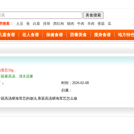
荐搜索：
土豆
鱼
白菜
排骨
西红柿
猪肉
牛肉
羊肉
香菇
瓜
儿童食谱
老人食谱
保健食谱
西餐美食
瘦身食谱
地方特
茸芯10g
香菇素高汤、清水适量
 』
时间：2026-02-08
归属：
香菇高汤煨海茸芯的做法,香菇高汤煨海茸芯怎么做