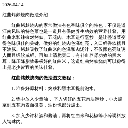
2026-04-14
红曲烤麸烧肉做法介绍
红曲烤麸烧肉的家常做法有色香味俱全的特色，不仅是道
江南风味的特色菜也是一道具有保健养生功效的营养佳肴。用
红曲米和辣椒对烤麸、五花肉、木耳进行烹炒，是让整道菜变
得色味俱佳的关键。做好的红烧肉色泽红亮，入口鲜香软糯且
不油腻。烤麸吸收了红曲米的色泽和肉汤汁，不仅颜色亮红诱
人而且绵软咸鲜。再加上清脆爽口，有补血养肾功效的黑木
耳，降压降脂效果极好的红曲米，这道红曲烤麸烧肉可以称得
上是老少皆宜的美味佳肴。
红曲烤麸烧肉的做法图文教程：
1. 准备好原材料：烤麸和黑木耳提前泡水。
2. 锅中放入少量油， 下入切好的五花肉块翻炒，小火煸
至到五花肉表面微黄，油份也部分煸出。
3. 加入少许料酒和酱油，再将红曲米和花椒等小碎调料放
入钢球内。