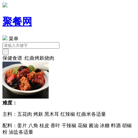
聚餐网
菜单
保健食谱 :红曲烤麸烧肉
难度：
主料：五花肉 烤麸 黑木耳 红辣椒 红曲米各适量
配料：姜片 八角 桂皮 香叶 干辣椒 花椒 酱油 冰糖 料酒 胡椒
粉 油盐各适量