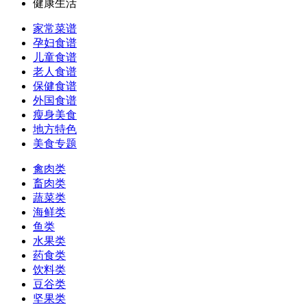
健康生活
家常菜谱
孕妇食谱
儿童食谱
老人食谱
保健食谱
外国食谱
瘦身美食
地方特色
美食专题
禽肉类
畜肉类
蔬菜类
海鲜类
鱼类
水果类
药食类
饮料类
豆谷类
坚果类