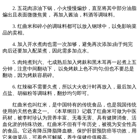
2. 五花肉凉油下锅，小火慢慢煸炒，直至将其中部分油脂
煸出且表面微微焦黄， 再加入酱油，料酒等调味料。
3. 红曲米和碎小的调味料都可以放入钢球中，以免影响菜
品的卖相。
4. 加入开水煮肉也需一次加够，避免再次添加;由于炖完
肉后还要加入配菜煮，因此需多加点水。
5. 肉炖煮到六、七成熟后加入烤麸和黑木耳再一起煮上五
分钟，注意中间翻动下， 以免烤麸上色不均匀;但也不要总是
翻动，因为烤麸容易碎。
6. 红辣椒不需要久煮，所以大火收汁时再放入，最后加入
点盐、胡椒粉等调味料，翻炒均匀即可。
红曲米也叫红米，是中国特有的传统食品，也是我国传统
使用的天然色素之一。《本草纲目》记载了红曲米可做为中医
药材，被李时珍认为营养丰富、无毒无害、具有健脾消食、活
血化淤的特殊功效。红曲米不但有千年历史，被视为安全性高
的食品。它还有降压降脂降血糖、保护肝脏预防癌等功效，用
它来做菜品，可着色可解腻，养生保健价值极高。