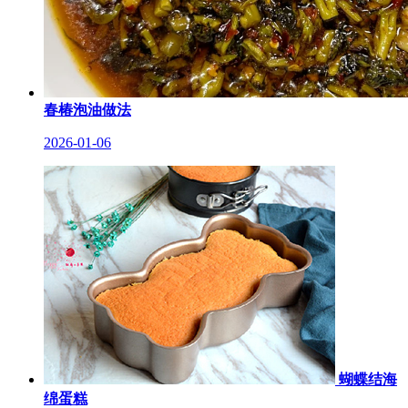
春椿泡油做法
2026-01-06
蝴蝶结海
绵蛋糕