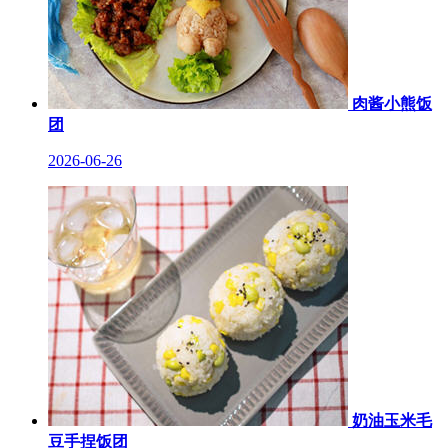
肉酱小熊饭
团
2026-06-26
奶油玉米毛
豆手捏饭团