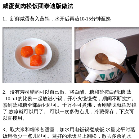
咸蛋黄肉松饭团泰迪版做法
1、新鲜咸蛋黄入蒸锅，水开后再蒸10-15分钟至熟
2、没有寿司醋的可以自己做。将白醋、糖和盐按白醋:糖:盐
=10:5:1的比例一起放进小锅，开小火慢慢煮，期间不断搅拌;
煮到盐和糖全部融化即可。千万不可煮沸，否则醋味就挥发掉
了;放凉就可以用了。 可以一次多做点儿，冷藏保存，下次可
以直接用。
3、取大米和糯米各适量，加水用电饭锅煮成饭;水量比平时蒸
饭稍微少一点儿即可。蒸好的米饭马上翻松，散去多余的水