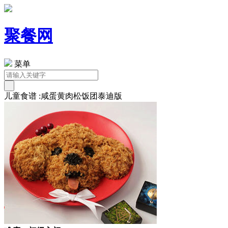
聚餐网
菜单
儿童食谱 :咸蛋黄肉松饭团泰迪版