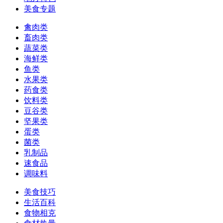
美食专题
禽肉类
畜肉类
蔬菜类
海鲜类
鱼类
水果类
药食类
饮料类
豆谷类
坚果类
蛋类
菌类
乳制品
速食品
调味料
美食技巧
生活百科
食物相克