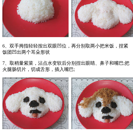
6、双手拇指轻轻按出双眼凹位，再分别取两小把米饭，捏紧
饭团凹出两个耳朵形状
7、取稍量紫菜，沾点水变软后分别捏出眼睛、鼻子和嘴巴;把
火腿肠切片，切成舌形，插入嘴巴;