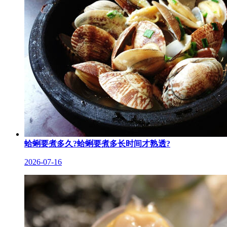
蛤蜊要煮多久?蛤蜊要煮多长时间才熟透?
2026-07-16