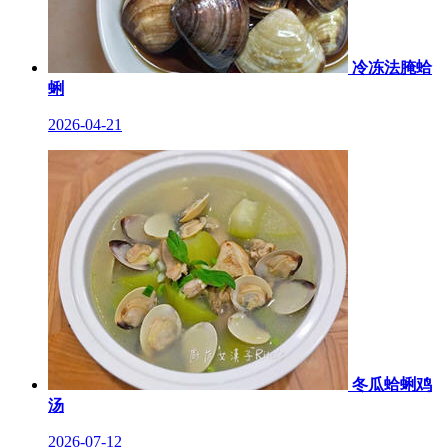
冷冻法腌蛤
蜊
2026-04-21
冬瓜蛤蜊鸡
汤
2026-07-12