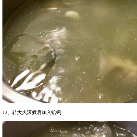
12、转大火滚煮后加入蛤蜊