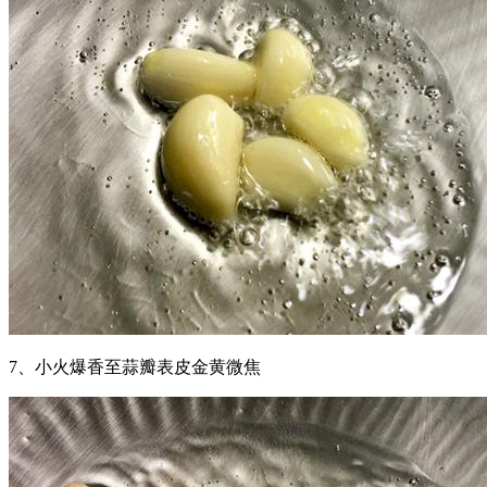
7、小火爆香至蒜瓣表皮金黄微焦