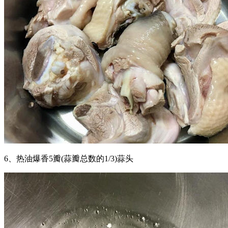
6、热油爆香5瓣(蒜瓣总数的1/3)蒜头