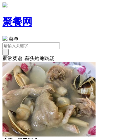
聚餐网
菜单
家常菜谱 :蒜头蛤蜊鸡汤