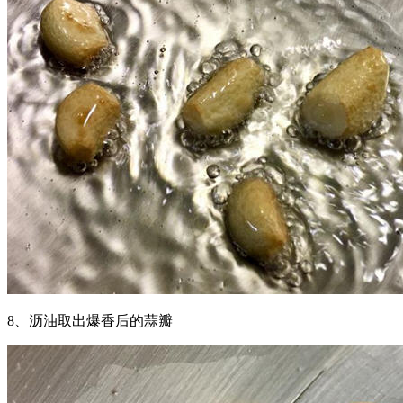
8、沥油取出爆香后的蒜瓣