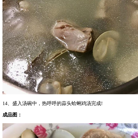
14、盛入汤碗中，热呼呼的蒜头蛤蜊鸡汤完成!
成品图：