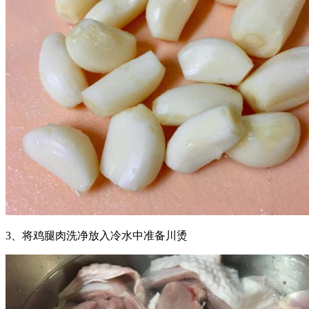
3、将鸡腿肉洗净放入冷水中准备川烫