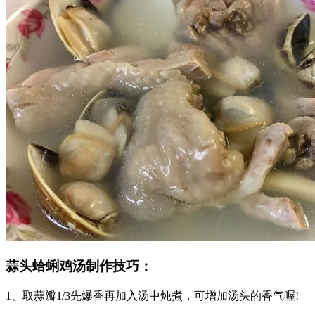
蒜头蛤蜊鸡汤制作技巧：
1、取蒜瓣1/3先爆香再加入汤中炖煮，可增加汤头的香气喔!