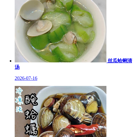
丝瓜蛤蜊清
汤
2026-07-16