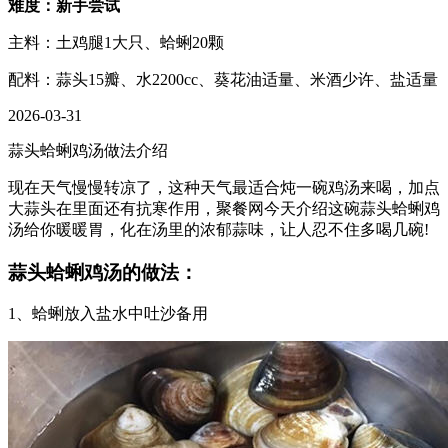
难度：新手尝试
主料：土鸡腿1大只、蛤蜊20颗
配料：蒜头15瓣、水2200cc、葵花油适量、米酒少许、盐适量
2026-03-31
蒜头蛤蜊鸡汤做法介绍
现在天气慢慢转凉了，这种天气最适合炖一碗鸡汤来喝，加点
大蒜头在里面还有抗寒作用，聚餐网今天介绍这碗蒜头蛤蜊鸡
汤给你暖暖胃，化在汤里的浓郁蒜味，让人忍不住多喝几碗!
蒜头蛤蜊鸡汤的做法：
1、蛤蜊放入盐水中吐沙备用