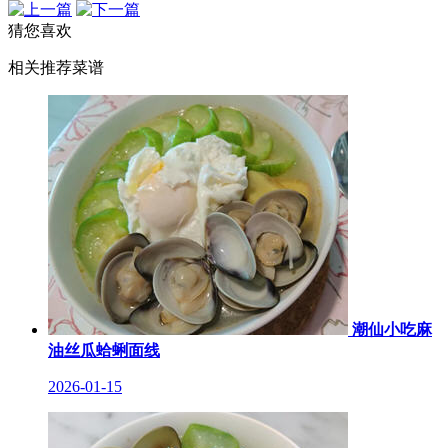
猜您喜欢
相关推荐菜谱
潮仙小吃麻
油丝瓜蛤蜊面线
2026-01-15