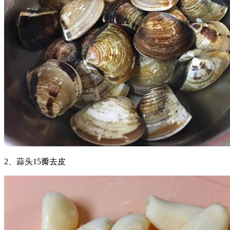
2、蒜头15瓣去皮