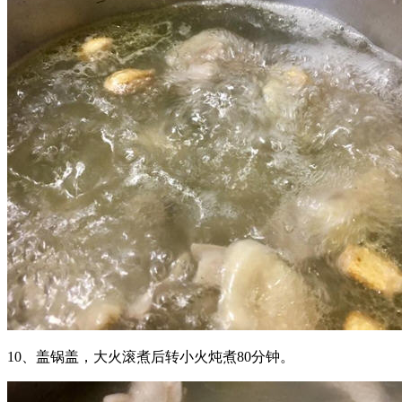
10、盖锅盖，大火滚煮后转小火炖煮80分钟。