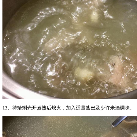
13、待蛤蜊壳开煮熟后熄火，加入适量盐巴及少许米酒调味。