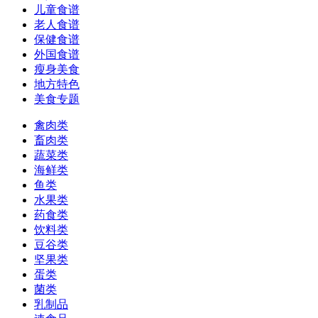
儿童食谱
老人食谱
保健食谱
外国食谱
瘦身美食
地方特色
美食专题
禽肉类
畜肉类
蔬菜类
海鲜类
鱼类
水果类
药食类
饮料类
豆谷类
坚果类
蛋类
菌类
乳制品