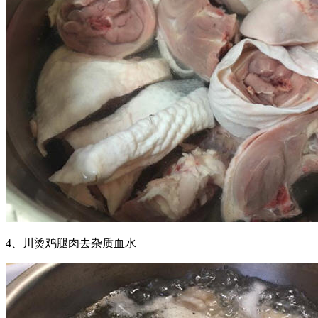
4、川烫鸡腿肉去杂质血水