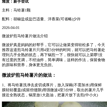
难度：新手尝试
主料：马铃薯1颗
配料：胡椒盐或盐巴适量、洋香菜(可省略)少许
2026-04-01
微波炉煎马铃薯片做法介绍
微波炉真是妈妈的好帮手，它可以让做菜变得轻松多了，今天
推荐这道煎马铃薯片只用4至5分钟的时间，就可以把马铃薯处
理到几乎全熟的状态，再下锅煎一下，很快就可以上菜啰!没
有过度的烹调，不经油炸，简单调味，这样的作法，保留食物
的原味和营养，身体更无负担。
微波炉
煎马铃薯片的做法：
1、将马铃薯洗净去皮切成厚片，放入深碗(不需加水)用保鲜
膜轻轻覆盖(或留些缝隙)用强微波4至5分钟，取出的薯片几乎
接近全熟状态，锅里放1大匙油，把薯片放下去煎(中小火)