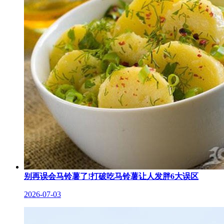
别再误会马铃薯了!打破吃马铃薯让人发胖6大误区
2026-07-03