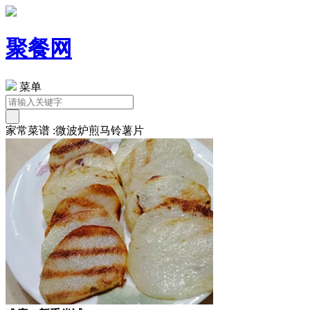
聚餐网
菜单
家常菜谱 :微波炉煎马铃薯片