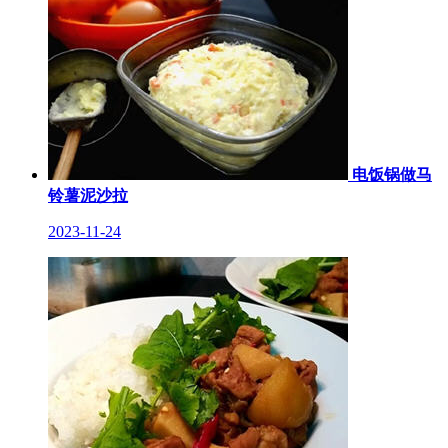
电饭锅做马
铃薯泥沙拉
2023-11-24