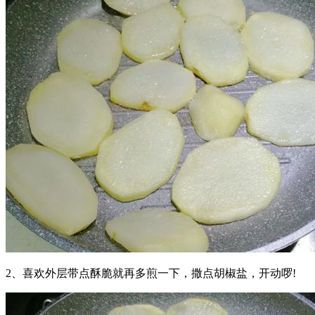
2、喜欢外层带点酥脆就再多煎一下，撒点胡椒盐，开动啰!