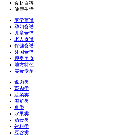
食材百科
健康生活
家常菜谱
孕妇食谱
儿童食谱
老人食谱
保健食谱
外国食谱
瘦身美食
地方特色
美食专题
禽肉类
畜肉类
蔬菜类
海鲜类
鱼类
水果类
药食类
饮料类
豆谷类