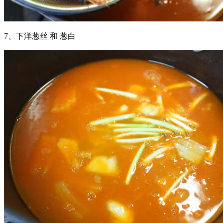
7、下洋葱丝 和 葱白