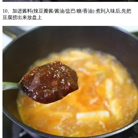
10、加进酱料(辣豆瓣酱/酱油/盐巴/糖/香油) 煮到入味后,先把
豆腐捞出来放盘上