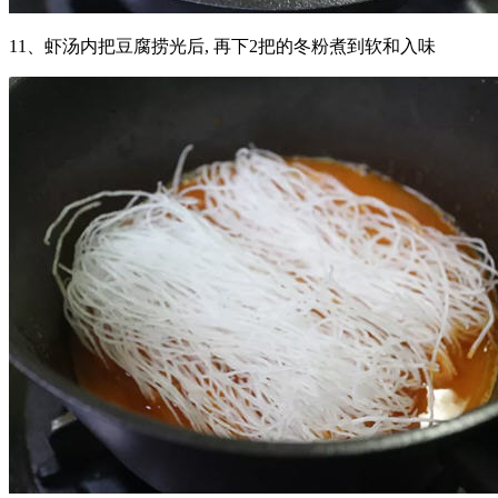
11、虾汤内把豆腐捞光后, 再下2把的冬粉煮到软和入味