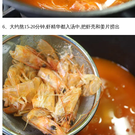
6、大约熬15-20分钟,虾精华都入汤中,把虾壳和姜片捞出