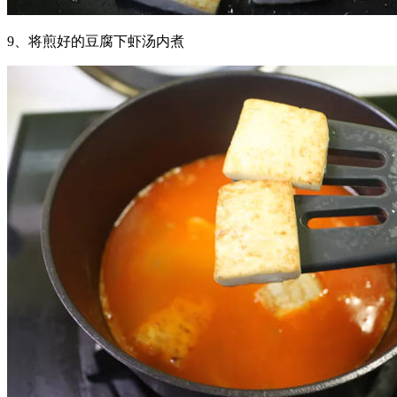
9、将煎好的豆腐下虾汤内煮