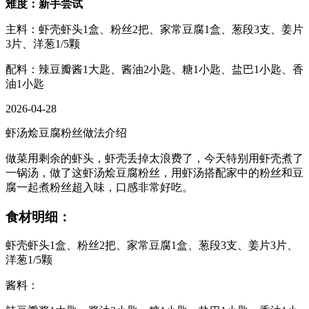
难度：新手尝试
主料：虾壳虾头1盒、粉丝2把、家常豆腐1盒、葱段3支、姜片
3片、洋葱1/5颗
配料：辣豆瓣酱1大匙、酱油2小匙、糖1小匙、盐巴1小匙、香
油1小匙
2026-04-28
虾汤烩豆腐粉丝做法介绍
做菜用剩余的虾头，虾壳丢掉太浪费了，今天特别用虾壳煮了
一锅汤，做了这虾汤烩豆腐粉丝，用虾汤搭配家中的粉丝和豆
腐一起煮粉丝超入味，口感非常好吃。
食材明细：
虾壳虾头1盒、粉丝2把、家常豆腐1盒、葱段3支、姜片3片、
洋葱1/5颗
酱料：