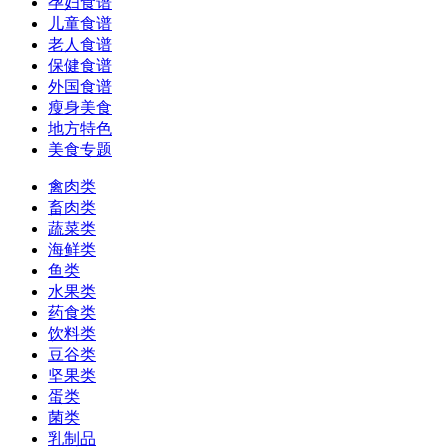
孕妇食谱
儿童食谱
老人食谱
保健食谱
外国食谱
瘦身美食
地方特色
美食专题
禽肉类
畜肉类
蔬菜类
海鲜类
鱼类
水果类
药食类
饮料类
豆谷类
坚果类
蛋类
菌类
乳制品