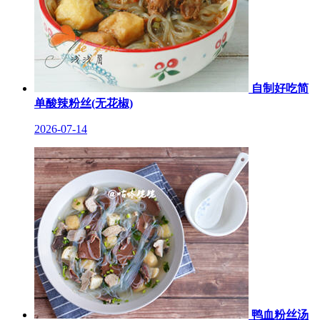
自制好吃简
单酸辣粉丝(无花椒)
2026-07-14
鸭血粉丝汤