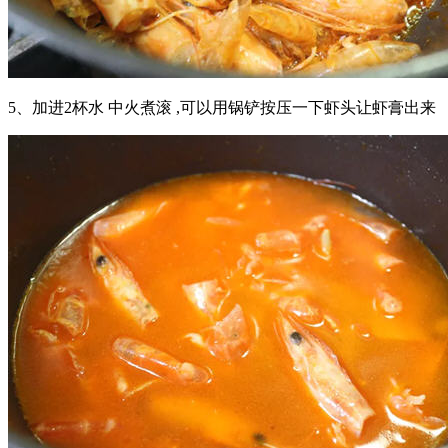
5、加进2杯水 中火煮滚 ,可以用锅铲按压一下虾头让虾膏出来