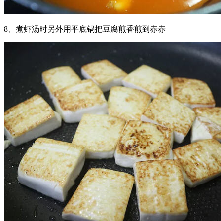
8、煮虾汤时另外用平底锅把豆腐煎香煎到赤赤