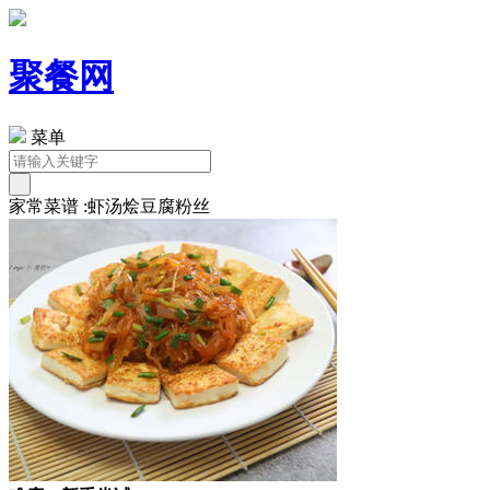
聚餐网
菜单
家常菜谱 :虾汤烩豆腐粉丝