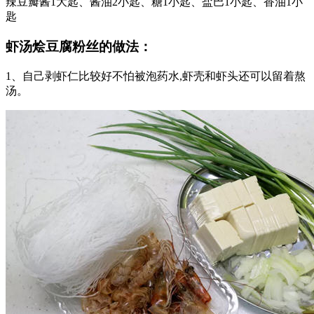
辣豆瓣酱1大匙、酱油2小匙、糖1小匙、盐巴1小匙、香油1小
匙
虾汤烩豆腐粉丝的做法：
1、自己剥虾仁比较好不怕被泡药水,虾壳和虾头还可以留着熬
汤。