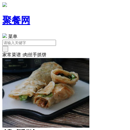
聚餐网
菜单
家常菜谱 :肉丝手抓饼