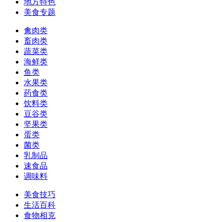
地方特色
美食专题
禽肉类
畜肉类
蔬菜类
海鲜类
鱼类
水果类
药食类
饮料类
豆谷类
坚果类
蛋类
菌类
乳制品
速食品
调味料
美食技巧
生活百科
食物相克