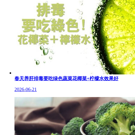
春天养肝排毒要吃绿色蔬菜花椰菜+柠檬水效果好
2026-06-21