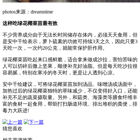
photos来源：dreamstime
这样吃绿花椰菜苗最有效
不少营养成分由于无法长时间储存在体内，必须天天食用，但
是安中千绘表示，萝卜硫素的功效可持续3天之久，因此只要3
天吃一次，一次约20公克，就能常保护肝作用。
绿花椰菜苗吃起来口感鲜脆，适合拿来做成沙拉，害怕苦味的
人可以切碎后撒上坚果，顺便补充好油脂。但是每天吃沙拉很
容易腻，特别在寒冷的冬天时，更是让人透到心凉。
安中千绘建议，可将绿花椰菜苗加到汤品、味噌汤或汤面中，
加热过后的绿花椰菜独特的草味减少，不仅变得好入口，还能
补充不足的蔬菜摄取量。另外，和菇类、海藻类等膳食纤维丰
富的食材一起食用，帮助打扫肠道环境、排出堆积的粪便，排
毒力大跃进!
猜您喜欢