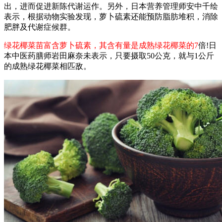
出，进而促进新陈代谢运作。另外，日本营养管理师安中千绘
表示，根据动物实验发现，萝卜硫素还能预防脂肪堆积，消除
肥胖及代谢症候群。
绿花椰菜苗富含萝卜硫素，其含有量是成熟绿花椰菜的7
倍!日
本中医药膳师岩田麻奈未表示，只要摄取50公克，就与1公斤
的成熟绿花椰菜相匹敌。