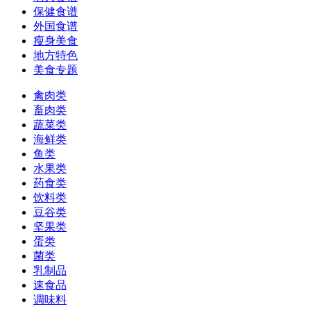
保健食谱
外国食谱
瘦身美食
地方特色
美食专题
禽肉类
畜肉类
蔬菜类
海鲜类
鱼类
水果类
药食类
饮料类
豆谷类
坚果类
蛋类
菌类
乳制品
速食品
调味料