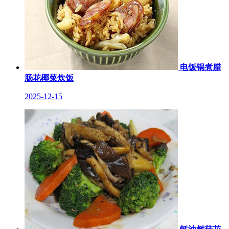
电饭锅煮腊
肠花椰菜炊饭
2025-12-15