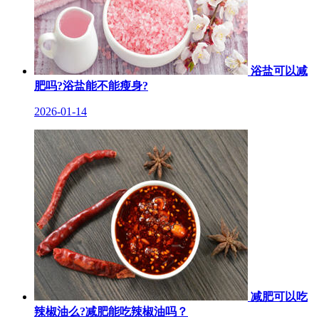
浴盐可以减
肥吗?浴盐能不能瘦身?
2026-01-14
减肥可以吃
辣椒油么?减肥能吃辣椒油吗？