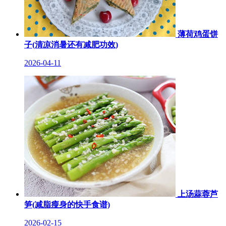
薄荷鸡蛋饼
子(清凉消暑还有减肥功效)
2026-04-11
上汤蒜蓉芦
笋(减脂瘦身的快手食谱)
2026-02-15