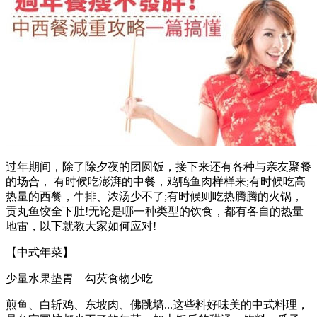
过年期间，除了除夕夜的团圆饭，接下来还有各种与亲友聚餐
的场合， 有时候吃澎湃的中餐，鸡鸭鱼肉样样来;有时候吃高
热量的西餐，牛排、浓汤少不了;有时候则吃热腾腾的火锅，
贡丸鱼饺全下肚!无论是哪一种类型的饮食，都有各自的热量
地雷，以下就教大家如何应对!
【中式年菜】
少量水果垫胃 勾芡食物少吃
煎鱼、白斩鸡、东坡肉、佛跳墙...这些料好味美的中式料理，