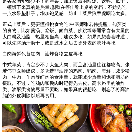
是各家围炉都少不了的年菜，加上饭后的甜汤、饮料、瓜子，
一顿饭下来真的是热量超标!在等佳肴上桌的空档，不妨先吃
一点水果垫肚子，增加饱足感，防止上菜后狼吞虎咽吃太多。
正式上菜后，更要懂得挑食物吃!中医师张若伟提醒，勾芡类
的食物，比如羹汤、烩饭、卤白菜、佛跳墙等通常含有大量的
太白粉及油脂，热量相当高，建议少吃。如果真想尝尝味道，
可以先将汤汁沥干，或是过水之后去除外表的芡汁再吃。
白肉海鲜代替红肉 油炸食物去皮再吃
中式年菜，肯定少不了大鱼大肉，而且含油量往往都较高。张
若伟中医师建议，多挑选非油炸的鸡肉、鸭肉、海鲜，减少猪
肉、牛肉、羊肉等红肉的食用量，就能减少热量和饱和脂肪的
摄取。不过，吃鸡肉和鸭肉时记得先去皮。高卡路里的油炸
类、油酥类食物尽量不要吃，如果真的很想吃，别忘了将高油
脂的外皮剥除以后再食用。