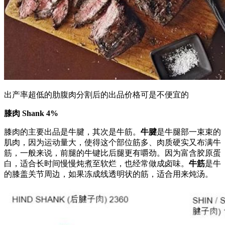
出产率超低的肋腹肉分割后的出品价格可是不便宜的
膝肉 Shank 4%
膝肉的主要出品是牛腱，其次是牛筋。
牛腱
是牛腿部一束束的
肌肉，因为运动量大，使得这个部位筋多、肉质硬实又布满牛
筋，一般来说，前腿的牛键比后腿更有嚼劲。因为富含胶原蛋
白，适合长时间慢慢炖煮至软烂，也经常做成卤味。
牛筋
是牛
的膝盖关节周边，如果冻成线透明状的筋，适合用来炖汤。