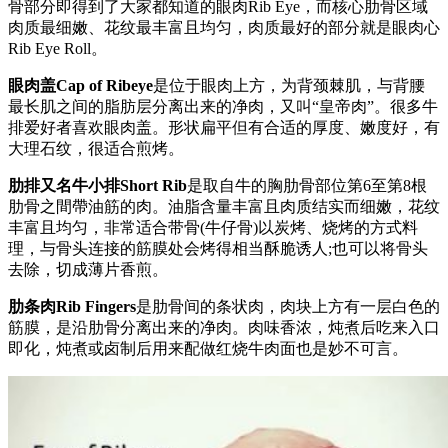
骨部分即得到了大家都知道的眼肉Rib Eye，而核心肋骨区域
肉质最细嫩、花纹最丰富且均匀，肉质最好的部分就是眼肉心
Rib Eye Roll。
眼肉盖Cap of Ribeye
是位于眼肉上方，为背颈棘肌，与背腰
最长肌之间的脂肪层分离出来的净肉，又叫“皇帝肉”。很多牛
排爱好者喜欢眼肉盖。形状扁平但有合适的厚度、嫩度好，有
大理石纹，很适合煎烤。
肋排又名牛小排Short Rib
是取自牛的胸肋骨部位第6至第8根
肋骨之間帶油筋的肉。油脂含量丰富且肉质结实而细嫩，花纹
丰富且均匀，非常适合带骨(牛仔骨)以炭烤、烧烤的方式料
理，与骨头连接的筋膜处会烤得相当酥脆诱人;也可以将骨头
去除，切成薄片香煎。
肋条肉Rib Fingers
是肋骨间的条状肉，肉块上方有一层白色的
筋膜，是沿肋骨分离出来的净肉。肉味香浓，炖煮后吃来入口
即化，炖煮或卤制后用来配做红烧牛肉面也是妙不可言。