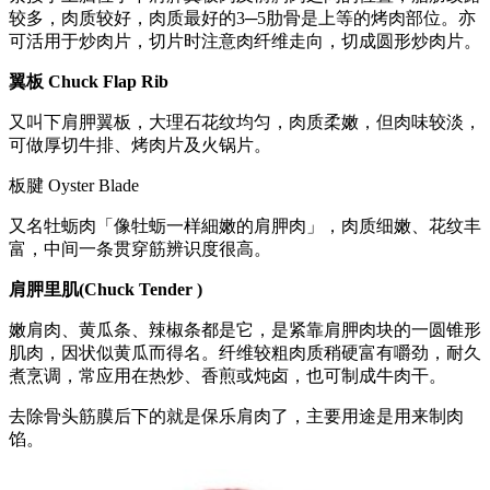
较多，肉质较好，肉质最好的3─5肋骨是上等的烤肉部位。亦
可活用于炒肉片，切片时注意肉纤维走向，切成圆形炒肉片。
翼板 Chuck Flap Rib
又叫下肩胛翼板，大理石花纹均匀，肉质柔嫩，但肉味较淡，
可做厚切牛排、烤肉片及火锅片。
板腱 Oyster Blade
又名牡蛎肉「像牡蛎一样細嫩的肩胛肉」，肉质细嫩、花纹丰
富，中间一条贯穿筋辨识度很高。
肩胛里肌(Chuck Tender )
嫩肩肉、黄瓜条、辣椒条都是它，是紧靠肩胛肉块的一圆锥形
肌肉，因状似黄瓜而得名。纤维较粗肉质稍硬富有嚼劲，耐久
煮烹调，常应用在热炒、香煎或炖卤，也可制成牛肉干。
去除骨头筋膜后下的就是保乐肩肉了，主要用途是用来制肉
馅。