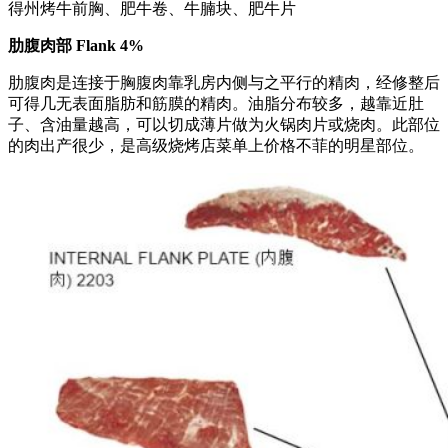
得州烤牛前胸、肥牛卷、牛腩块、肥牛片
肋腹肉部 Flank 4%
肋腹肉是连接于胸腹肉靠乳房内侧与之平行的精肉，经修整后
可得几无表面脂肪和筋膜的精肉。油脂分布较多，越靠近肚
子、含油量越高，可以切成薄片做为火锅肉片或烧肉。此部位
的肉出产很少，是高级烧烤店菜单上价格不菲的明星部位。