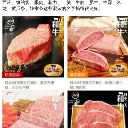
西冷、纽约客、眼肉、菲力、上脑、牛腩、肥牛、牛霖、米
龙、黄瓜条、辣椒条这些混杂的名字搞得很迷糊。