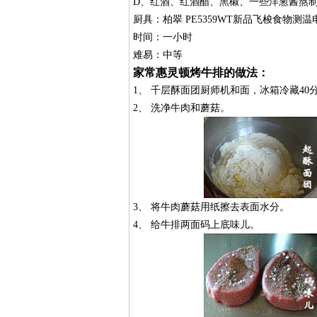
D、红酒、红酒醋、黑椒、一些洋葱酱熬制
厨具：柏翠 PE5359WT新品飞梭食物
时间：一小时
难易：中等
家常惠灵顿烤牛排的做法：
1、 千层酥面团厨师机和面，冰箱冷藏4
2、 洗净牛肉和蘑菇。
3、 将牛肉蘑菇用纸擦去表面水分。
4、 给牛排两面码上底味儿。