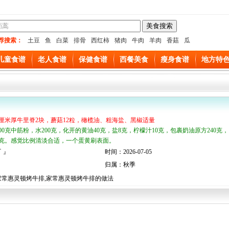
荐搜索：
土豆
鱼
白菜
排骨
西红柿
猪肉
牛肉
羊肉
香菇
瓜
儿童食谱
老人食谱
保健食谱
西餐美食
瘦身食谱
地方特
2厘米厚牛里脊2块，蘑菇12粒，橄榄油、粗海盐、黑椒适量
400克中筋粉，水200克，化开的黄油40克，盐8克，柠檬汁10克，包裹奶油原方240克，
0克。感觉比例清淡合适，一个蛋黄刷表面。
 』
时间：2026-07-05
归属：秋季
家常惠灵顿烤牛排,家常惠灵顿烤牛排的做法