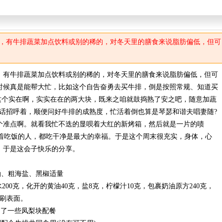
，有牛排蔬菜加点饮料或别的稀的，对冬天里的膳食来说脂肪偏低，但可
，有牛排蔬菜加点饮料或别的稀的，对冬天里的膳食来说脂肪偏低，但可
时候真是能帮大忙，比如这个自告奋勇去买牛排，倒是按照常规、知道买
这个实在啊，实实在在的两大块，既来之咱就鼓捣熟了安之吧，随意加蔬
电话招呼着，顺便问好牛排的成熟度，忙活着倒也算是琴瑟和谐夫唱妻随?
个准点啊。就看我忙不迭的显呗着大红的新烤箱，然后就是一片的啧
人看着吃饭的人，都吃干净是最大的幸福。于是这个周末很充实，身体，心
，于是这会子快乐的分享。
油、粗海盐、黑椒适量
水200克，化开的黄油40克，盐8克，柠檬汁10克，包裹奶油原方240克，
黄刷表面。
加了一些凤梨块配餐