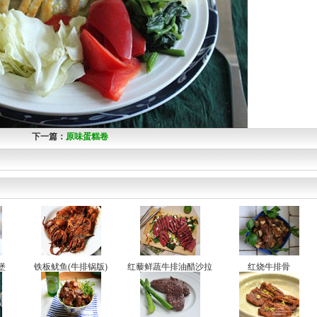
下一篇：
原味蛋糕卷
堡
铁板鱿鱼(牛排锅版)
红藜鲜蔬牛排油醋沙拉
红烧牛排骨