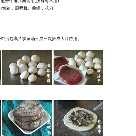
配合牛排共同食用(没有可不用)
测温电烤箱，厨师机、煎锅，花刀
0分钟后包裹片状黄油三层三次擀成大片待用。