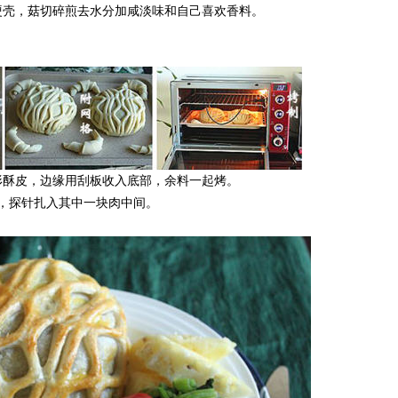
硬壳，菇切碎煎去水分加咸淡味和自己喜欢香料。
形酥皮，边缘用刮板收入底部，余料一起烤。
烤制，探针扎入其中一块肉中间。