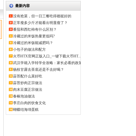
最新内容
没有抢菜，但一日三餐吃得都挺好的
正常瘦多少斤才能看出明显瘦了？
番茄和西红柿有什么区别？
冷藏过的米饭热量更低吗?
冷藏过的米饭能减肥吗？
小包子的做法和配方
火币HTX官网正版入口_一键下载火币HT...
武汉学籍入学转学全攻略：家长必看的政策
解...
杨枝甘露去茶底还是不去好喝？
蒜苔配什么菜好吃
蒜苔炒肉正宗做法
肉末豆腐正宗做法
春椿泡油做法
李庄白肉的饮食文化
蝴蝶结海绵蛋糕