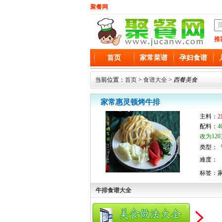
聚餐网
推
首页
家常菜谱
孕妇食谱
当前位置：
首页
>
食谱大全
>
西餐美食
家常惠灵顿烤牛排
主料：
配料：
改为12
类型：『
难度：
标签：
牛排食谱大全