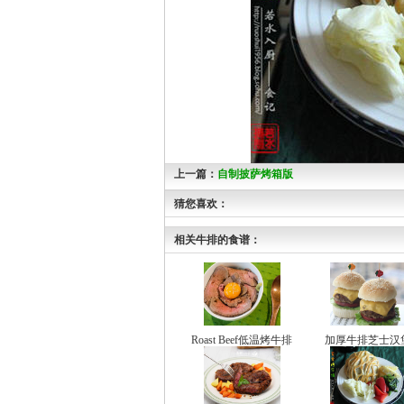
上一篇：
自制披萨烤箱版
猜您喜欢：
相关牛排的食谱：
Roast Beef低温烤牛排
加厚牛排芝士汉