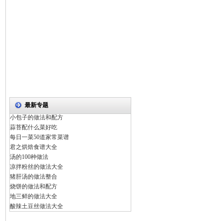
最新专题
小包子的做法和配方
蒜苔配什么菜好吃
每日一菜50道家常菜谱
君之烘焙食谱大全
汤的100种做法
凉拌粉丝的做法大全
猪肝汤的做法整合
烧饼的做法和配方
地三鲜的做法大全
酸辣土豆丝做法大全