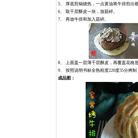
5、 厚底煎锅烧热，一点黄油将牛排煎出
6、 取千层酥皮一块，放菇碎。
7、 再放牛排和加入菇碎。
8、 上面盖一层薄千层酥皮，再覆盖花格
9、 按照说明书标全熟程度220度35分
成品图：