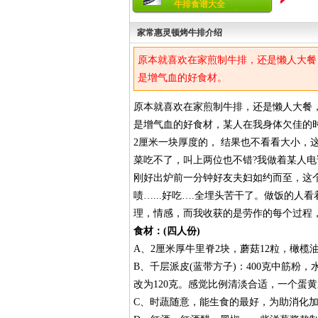
牛排食谱大全
家常惠灵顿烤牛排介绍
原本就喜欢在家煎制牛排，还是懒人大餐
是增气血的好食材。
原本就喜欢在家煎制牛排，还是懒人大餐
是增气血的好食材，某人在我身体欠佳的
2厘米一块厚度的， 结果也不看看大小，
菜吃不了，叫上两位也不错?我做着某人
刚好出炉前一分钟好友夫妇如约而至，这
啧…...好吃….全埋头苦干了。做饭的
理，情感，而我收获的是劳作的每个过程
食材：(四人份)
A、2厘米厚牛里脊2块，蘑菇12粒，橄榄
B、千层派皮(蓝带方子)：400克中筋粉，
改为120克。感觉比例清淡合适，一个蛋
C、时蔬随意，能生食的最好，为助消化