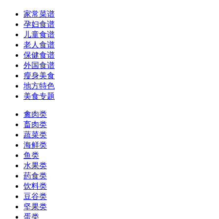
家常菜谱
孕妇食谱
儿童食谱
老人食谱
保健食谱
外国食谱
瘦身美食
地方特色
美食专题
禽肉类
畜肉类
蔬菜类
海鲜类
鱼类
水果类
药食类
饮料类
豆谷类
坚果类
蛋类