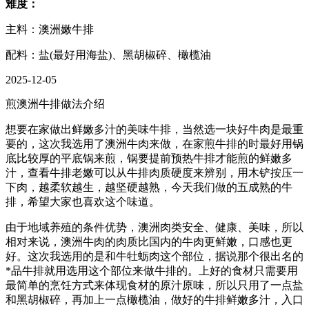
难度：
主料：澳洲嫩牛排
配料：盐(最好用海盐)、黑胡椒碎、橄榄油
2025-12-05
煎澳洲牛排做法介绍
想要在家做出鲜嫩多汁的美味牛排，当然选一块好牛肉是最重
要的，这次我选用了澳洲牛肉来做，在家煎牛排的时最好用锅
底比较厚的平底锅来煎，锅要提前预热牛排才能煎的鲜嫩多
汁，查看牛排老嫩可以从牛排肉质硬度来辨别，用木铲按压一
下肉，越柔软越生，越坚硬越熟，今天我们做的五成熟的牛
排，希望大家也喜欢这个味道。
由于地域养殖的条件优势，澳洲肉类安全、健康、美味，所以
相对来说，澳洲牛肉的肉质比国内的牛肉更鲜嫩，口感也更
好。这次我选用的是和牛牡蛎肉这个部位，据说那个很出名的
*品牛排就用选用这个部位来做牛排的。上好的食材只需要用
最简单的烹饪方式来体现食材的原汁原味，所以只用了一点盐
和黑胡椒碎，再加上一点橄榄油，做好的牛排鲜嫩多汁，入口