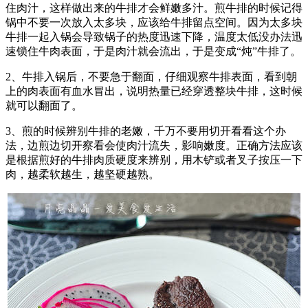
住肉汁，这样做出来的牛排才会鲜嫩多汁。煎牛排的时候记得
锅中不要一次放入太多块，应该给牛排留点空间。因为太多块
牛排一起入锅会导致锅子的热度迅速下降，温度太低没办法迅
速锁住牛肉表面，于是肉汁就会流出，于是变成“炖”牛排了。
2、牛排入锅后，不要急于翻面，仔细观察牛排表面，看到朝
上的肉表面有血水冒出，说明热量已经穿透整块牛排，这时候
就可以翻面了。
3、煎的时候辨别牛排的老嫩，千万不要用切开看看这个办
法，边煎边切开察看会使肉汁流失，影响嫩度。正确方法应该
是根据煎好的牛排肉质硬度来辨别，用木铲或者叉子按压一下
肉，越柔软越生，越坚硬越熟。