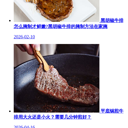
黑胡椒牛排
怎么腌制才鲜嫩?黑胡椒牛排的腌制方法在家腌
2026-02-10
平底锅煎牛
排用大火还是小火？需要几分钟煎好？
2026-04-16