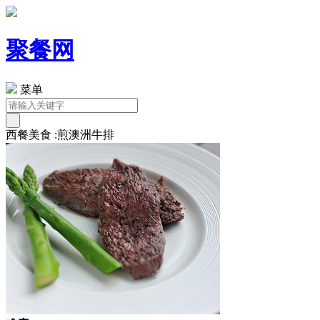
聚餐网
菜单
西餐美食 :煎澳洲牛排