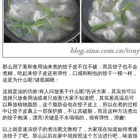
那么用了葱和食用油来煮的饺子皮不仅不破，而且饺子也不会
煮糊，吃起来饺子皮还有弹性，口感和刚包的饺子一模一样，
这是为什么呢?谜底揭晓：
这就是油的功效!有人问放葱干什么呢?告诉大家，其实你可以
选择只放食用油或者只放葱!大家不知道吧，其实葱高温后可
以释放植物脂肪，这个脂肪会包在饺子皮上，所以在煮的过程
中让饺子皮裹上一层保护膜，不让其破裂，而且这种方法煮出
的饺子饱满，漂亮!关键是不水塌塌的，很有弹性，滑嫩!
以上就是速冻饺子的煮法图文教程了，大家现在知道如何煮速
冻饺子了吧。那么以后在家中就按照这个方法进行吧，味道很