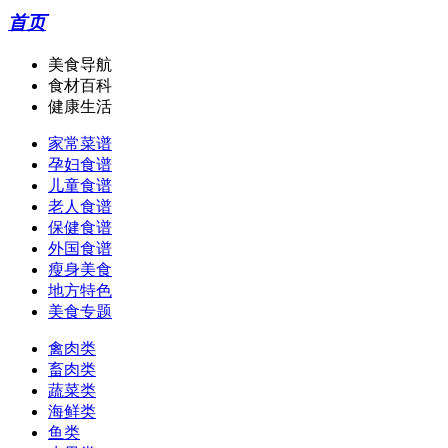
首页
美食导航
食材百科
健康生活
家常菜谱
孕妇食谱
儿童食谱
老人食谱
保健食谱
外国食谱
瘦身美食
地方特色
美食专题
禽肉类
畜肉类
蔬菜类
海鲜类
鱼类