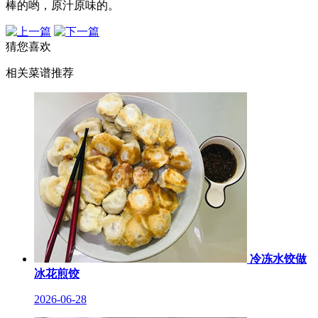
棒的哟，原汁原味的。
猜您喜欢
相关菜谱推荐
冷冻水饺做
冰花煎饺
2026-06-28