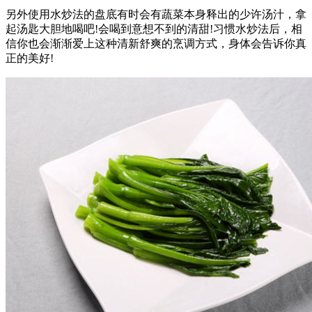
另外使用水炒法的盘底有时会有蔬菜本身释出的少许汤汁，拿
起汤匙大胆地喝吧!会喝到意想不到的清甜!习惯水炒法后，相
信你也会渐渐爱上这种清新舒爽的烹调方式，身体会告诉你真
正的美好!