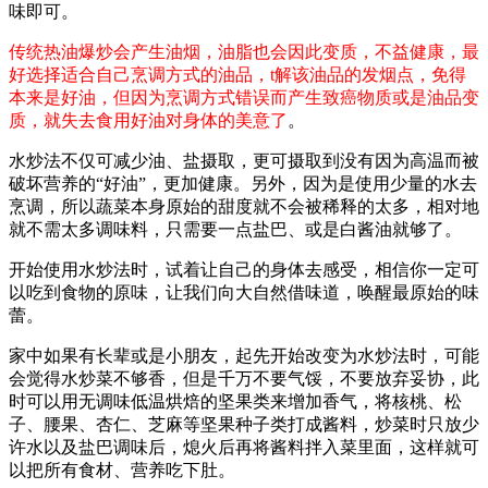
味即可。
传统热油爆炒会产生油烟，油脂也会因此变质，不益健康，最
好选择适合自己烹调方式的油品，t解该油品的发烟点，免得
本来是好油，但因为烹调方式错误而产生致癌物质或是油品变
质，就失去食用好油对身体的美意了
。
水炒法不仅可减少油、盐摄取，更可摄取到没有因为高温而被
破坏营养的“好油”，更加健康。另外，因为是使用少量的水去
烹调，所以蔬菜本身原始的甜度就不会被稀释的太多，相对地
就不需太多调味料，只需要一点盐巴、或是白酱油就够了。
开始使用水炒法时，试着让自己的身体去感受，相信你一定可
以吃到食物的原味，让我们向大自然借味道，唤醒最原始的味
蕾。
家中如果有长辈或是小朋友，起先开始改变为水炒法时，可能
会觉得水炒菜不够香，但是千万不要气馁，不要放弃妥协，此
时可以用无调味低温烘焙的坚果类来增加香气，将核桃、松
子、腰果、杏仁、芝麻等坚果种子类打成酱料，炒菜时只放少
许水以及盐巴调味后，熄火后再将酱料拌入菜里面，这样就可
以把所有食材、营养吃下肚。