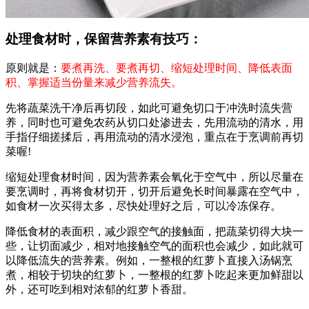
处理食材时，保留营养素有技巧：
原则就是：
要煮再洗、要煮再切、缩短处理时间、降低表面
积、掌握适当份量来减少营养流失。
先将蔬菜洗干净后再切段，如此可避免切口于冲洗时流失营
养，同时也可避免农药从切口处渗进去，先用流动的清水，用
手指仔细搓揉后，再用流动的清水浸泡，重点在于烹调前再切
菜喔!
缩短处理食材时间，因为营养素会氧化于空气中，所以尽量在
要烹调时，再将食材切开，切开后避免长时间暴露在空气中，
如食材一次买得太多，尽快处理好之后，可以冷冻保存。
降低食材的表面积，减少跟空气的接触面，把蔬菜切得大块一
些，让切面减少，相对地接触空气的面积也会减少，如此就可
以降低流失的营养素。例如，一整根的红萝卜直接入汤锅烹
煮，相较于切块的红萝卜，一整根的红萝卜吃起来更加鲜甜以
外，还可吃到相对浓郁的红萝卜香甜。