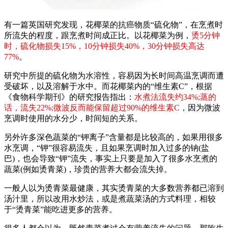
有一篇英国研究发现，花椰菜的抗癌物质“硫化物”，在烹煮时
所流失的程度，跟烹煮时间成正比。以花椰菜为例，
烫5分钟
时，硫化物损失15%，10分钟损失40%，30分钟损失高达
77%
。
研究中所提的硫化物为水溶性，容易因为长时间高温烹调而遭
受破坏，以及溶解于水中。而花椰菜内的“维生素C”，根据
《食物科学期刊》的研究报告指出：
水煮法流失约34%;蒸的
话，流失22%;微波反而能保留超过90%的维生素C
，因为微波
烹调时使用的水分少，时间短的关系。
另外许多深色蔬菜的“钾离子”含量都是比较高的，如果用很多
水烹调，“钾”很容易流失，且如果烹调时加入过多的钠(盐
巴)，也会导致“钾”流失，事实上只要是加入了很多水烹煮的
蔬菜(例如烫青菜)，珍贵的营养大都会流失掉。
一般人以为烫青菜最健康，其实烫青菜的大多数营养都已溶到
汤汁里，所以改用水炒法，或是煮蔬菜汤的方式料理，相较
于“烫青菜”能吃进更多的营养。