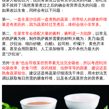
很多人都会以为，既然青菜煮过会有营养流失的问题，那吃生
菜不就得了?虽然青菜煮过之后的确会有营养流失的问题，但
如果改以生食，同样会有以下问题：
第一、
一盘生菜沙拉跟一盘煮熟的蔬菜，所带给人的膳食纤维
量是有差距的，因为蔬菜经过烹煮后，体积会缩小非常多
。
第二、
生菜常常会搭配大量的酱料，酱料是一大陷阱
，以常见
的凯萨酱为例，制作凯萨酱所需要的材料大概为：美乃滋(蛋
黄、沙拉油、细白砂糖、白醋)、起司粉、柠檬汁、黄色芥末
酱、甚至会用防腐剂、人工添加物等，其中杀伤力最大的
是“沙拉油”。
另外
“生食”也会导致某些营养素无法完全吸收，所以考虑到消
化吸收率、饮食习惯、农药残留、虫卵等等的因素，建议还是
熟食蔬菜较佳
。建议还是将蔬菜仔细清洗干净后，用水炒法烹
调以获取每日所需的膳食纤维，以及各式蔬菜所含的营养素。