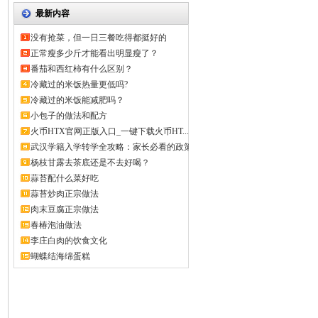
最新内容
没有抢菜，但一日三餐吃得都挺好的
正常瘦多少斤才能看出明显瘦了？
番茄和西红柿有什么区别？
冷藏过的米饭热量更低吗?
冷藏过的米饭能减肥吗？
小包子的做法和配方
火币HTX官网正版入口_一键下载火币HT...
武汉学籍入学转学全攻略：家长必看的政策
解...
杨枝甘露去茶底还是不去好喝？
蒜苔配什么菜好吃
蒜苔炒肉正宗做法
肉末豆腐正宗做法
春椿泡油做法
李庄白肉的饮食文化
蝴蝶结海绵蛋糕