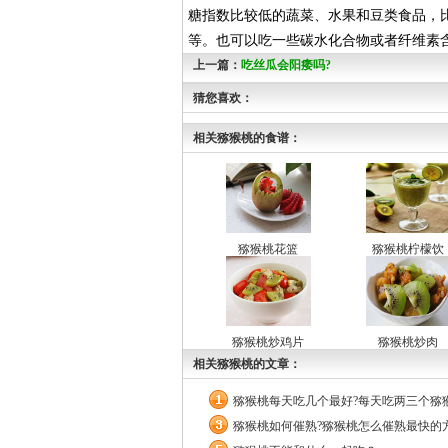
糖指数比较低的蔬菜、水果和豆类食品，
等。也可以吃一些碳水化合物或者纤维素
上一篇：
吃丝瓜会阳痿吗?
猜您喜欢：
相关猕猴桃的食谱：
猕猴桃花篮
猕猴桃柠檬饮
猕猴桃炒鸡片
猕猴桃炒肉
相关猕猴桃的文章：
猕猴桃每天吃几个最好?每天吃两三个猕
猕猴桃如何催熟?猕猴桃怎么催熟最快的