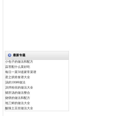
最新专题
小包子的做法和配方
蒜苔配什么菜好吃
每日一菜50道家常菜谱
君之烘焙食谱大全
汤的100种做法
凉拌粉丝的做法大全
猪肝汤的做法整合
烧饼的做法和配方
地三鲜的做法大全
酸辣土豆丝做法大全