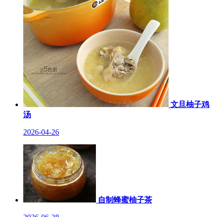
文旦柚子鸡
汤
2026-04-26
自制蜂蜜柚子茶