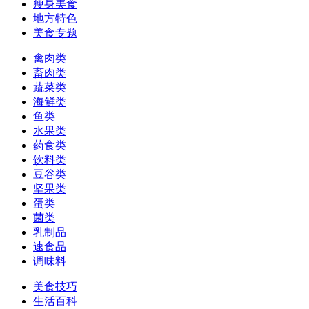
瘦身美食
地方特色
美食专题
禽肉类
畜肉类
蔬菜类
海鲜类
鱼类
水果类
药食类
饮料类
豆谷类
坚果类
蛋类
菌类
乳制品
速食品
调味料
美食技巧
生活百科