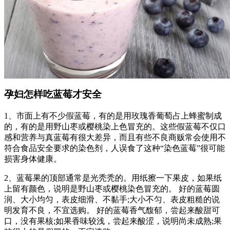
孕妇怎样吃蓝莓才安全
1、市面上有不少假蓝莓，有的是用玫瑰香葡萄占上蜂蜜制成
的，有的是用野山枣或樱桃染上色冒充的。这些假蓝莓不仅口
感和营养与真蓝莓有很大差异，而且有些不良商贩常会使用不
符合食品安全要求的染色剂，人误食了这种“染色蓝莓”很可能
损害身体健康。
2、蓝莓果的顶部通常是光秃秃的。用纸擦一下果皮，如果纸
上留有颜色，说明是野山枣或樱桃染色冒充的。 好的蓝莓圆
润、大小均匀，表皮细滑、不黏手;大小不匀、表皮粗糙的说
明发育不良，不宜选购。 好的蓝莓香气馥郁，尝起来酸甜可
口，没有果核;如果香味较浅，尝起来酸涩，说明尚未成熟;果