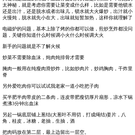
太神秘，就是考虑你需要让菜变成什么样，比如是需要他锁水
还是出汁，还是脱水或者出味儿，锁水就大火爆炒，出汁就小
火慢炖，脱水就先小在大，出味就短暂加热，这样你就理解了
电磁炉的问题，基本上除了烤的你都可以做，煎炒烹炸都没问
题，关键你知道什么时候调小火什么时候调大火
新手的问题就是不了解火候
炒菜不需要除血沫，炖肉炖排骨才需要
腌肉一般用在纯瘦肉滑炒炸，比如炒肉片，炒鸡胸肉，干炸里
脊
另外爱吃肉你可以试试我老家一道小吃把子肉
买半肥半肉带皮的二条肉，连皮带肥瘦切厚片扇形，凉水下锅
煮沸3分钟出血沫
另起一锅底层铺上葱结(大葱叶不用切，打成绳结)姜片，八
角，桂皮，冰糖，老抽，生抽，酒
把肉码放在第二层，最上边留出一层空。