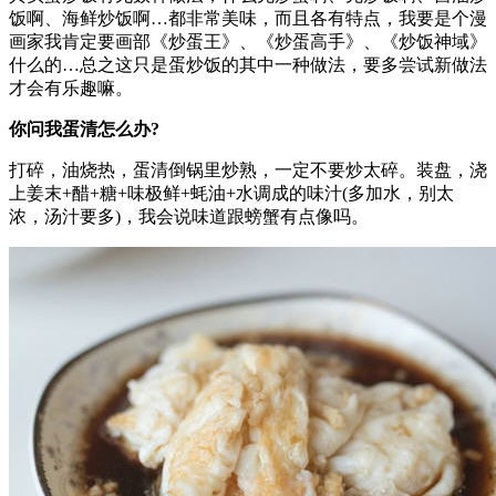
饭啊、海鲜炒饭啊…都非常美味，而且各有特点，我要是个漫
画家我肯定要画部《炒蛋王》、《炒蛋高手》、《炒饭神域》
什么的…总之这只是蛋炒饭的其中一种做法，要多尝试新做法
才会有乐趣嘛。
你问我蛋清怎么办?
打碎，油烧热，蛋清倒锅里炒熟，一定不要炒太碎。装盘，浇
上姜末+醋+糖+味极鲜+蚝油+水调成的味汁(多加水，别太
浓，汤汁要多)，我会说味道跟螃蟹有点像吗。