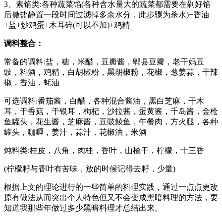
3、素馅类:各种蔬菜馅(各种含水量大的蔬菜都需要在剁好馅
后撒盐静置一段时间过滤掉多余水分，此步骤为杀水)+香油
+盐+炒鸡蛋+木耳碎(可以不加)+鸡精
调料整合：
常备的调料:盐，糖，米醋，豆瓣酱，郫县豆瓣，老干妈豆
豉，料酒，鸡精，白胡椒粉，黑胡椒粉，花椒，葱姜蒜，干辣
椒，香油，蚝油
可选调料:番茄酱，白醋，各种混合酱油，黑白芝麻，干木
耳，干香菇，干银耳，枸杞，沙拉酱，蛋黄酱，千岛酱，金枪
鱼罐头，花生酱，芝麻酱，豆豉鲮鱼，午餐肉，方火腿，各种
罐头，咖喱，姜汁，蒜汁，花椒油，米酒
炖料类:桂皮，八角，肉桂，香叶，山楂干，柠檬，十三香
(柠檬籽与香叶有苦味，放的时候记得去籽，少量)
根据上文的理论进行的一些简单的料理实践，通过一点点更改
原有做法从而突出个人特色但又不会变成黑暗料理的方法，要
知道我那些年做过多少黑暗料理才总结出来。