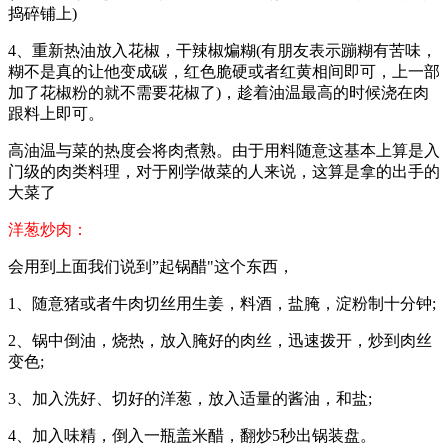
捣碎铺上)
4、重新热油放入花椒，干辣椒煸糊(有朋友表示蹦糊有苦味，
糊不是真的让他变成碳，红色脆硬或者红黄相间即可，上一部
加了花椒粉的就不需要花椒了)，趁着油温最高的时候浇在肉
跟料上即可。
高油温与菜的热度会将肉煮熟。由于用料随意这基本上算是入
门级的肉类料理，对于刚学做菜的人来说，这算是拿的出手的
大菜了
洋葱炒肉：
会用到上面我们说到”起锅醋"这个东西，
1、随意猪或者牛肉切丝用生姜，料酒，盐腌，淀粉制十分钟;
2、锅中倒油，烧热，放入腌好的肉丝，迅速拨开，炒到肉丝
变色;
3、加入洗好、切好的洋葱，放入适量的酱油，和盐;
4、加入味精，倒入一瓶盖米醋，翻炒5秒出锅装盘。