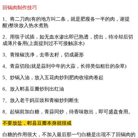
回锅肉制作技巧
1、将二刀肉(有的地方叫二条，就是肥瘦各一半的肉，谢提
醒)整块放入热水煮熟
2、用筷子试插，如无血水渗出即已熟透，捞出，待冷却后切
成薄片备用(上面提到过不可接触凉水)
3、青辣椒洗净，去蒂去籽，切成菱形
4、青蒜切段(就是蒜到中年的大蒜，长得类似粗壮的杂草)
5、炒锅入油，放入五花肉炒到肥肉收缩肉卷起
6、放入郫县豆瓣炒到出红油
7、放入老干妈豆豉和青椒炒到断生
8、起锅前加白糖，青蒜同炒，待香味散出，即可盛盘食用。
不要放盐，郫县豆瓣本身就很咸
白糖的作用很大，不加入最后那一勺白糖是出现不了回锅肉的