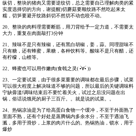
纵切，整块的猪肉又需要逆纹切，总之需要自己理解肉类的紧
实度选择切的方向，谢提醒)切蘑菇要顺纹路不然吃起来太
糯，切笋要避开纹路斜切不然切不动也咬不动。
20、整块的肉料理需要断筋，用刀背给予一定力道，不需要太
大力，重复在肉面敲打3分钟
21、辣味不是只有辣椒，还有黑白胡椒，姜，蒜。同理甜味不
只有糖，还有蜂蜜，果糖，各种饮料等。酸味不是只有醋，还
有柠檬，山楂等。
22、蜂蜜也可以用作嫩肉(食戟之灵( •̀∀•́ ))
23、一定要试菜，由于很多菜重要的调味都在最后步骤，试菜
可以很大程度上解决味道不够的问题，所以最后的关键调味料
宁缺毋滥!调味结束后不要忙着关火，试过之后没问题在出
锅，俗话说饿死的厨子三百斤。。就是说的试菜。。
24、热锅凉油是为了给高蛋白食物一个缓冲，不至于外面熟了
里面不熟，还有个好处是蒸腾锅内多余水分，不至于遇油飞
溅，多用于滑炒，上浆的肉片什么的。热锅热油，锁水，用于
爆炒