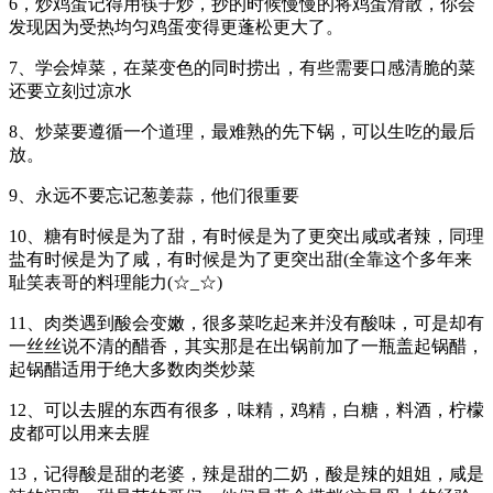
6，炒鸡蛋记得用筷子炒，抄的时候慢慢的将鸡蛋滑散，你会
发现因为受热均匀鸡蛋变得更蓬松更大了。
7、学会焯菜，在菜变色的同时捞出，有些需要口感清脆的菜
还要立刻过凉水
8、炒菜要遵循一个道理，最难熟的先下锅，可以生吃的最后
放。
9、永远不要忘记葱姜蒜，他们很重要
10、糖有时候是为了甜，有时候是为了更突出咸或者辣，同理
盐有时候是为了咸，有时候是为了更突出甜(全靠这个多年来
耻笑表哥的料理能力(☆_☆)
11、肉类遇到酸会变嫩，很多菜吃起来并没有酸味，可是却有
一丝丝说不清的醋香，其实那是在出锅前加了一瓶盖起锅醋，
起锅醋适用于绝大多数肉类炒菜
12、可以去腥的东西有很多，味精，鸡精，白糖，料酒，柠檬
皮都可以用来去腥
13，记得酸是甜的老婆，辣是甜的二奶，酸是辣的姐姐，咸是