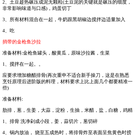
2、土豆趁热碾压成泥无颗粒(土豆泥的关键就是碾压的细度，
非常影响味道与口感)，鸡蛋切丁
3、所有材料混合在一起，牛奶跟黑胡椒边搅拌边适量加入
4、吃
捎带的金枪鱼沙拉
准备材料:金枪鱼罐头，酸黄瓜，原味沙拉酱，生菜
1、搅拌在一起。。
应要求增加糖醋排骨(再次重申不适合新手操刀，这是在熟悉
烹饪原理后进阶版的料理，材料要求上比上面几个都要精准一
些)
准备材料:
肋排，葱，生姜，大蒜，淀粉，生抽，米醋，盐，白糖，鸡精
1、排骨 洗净剁成小段，姜，蒜切片，葱切碎
4、锅内放油， 烧至五成热时，将排骨炸至表面呈焦黄色时捞