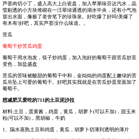
芦荟肉切小丁，盛入高大上白瓷盘，加入苹果味芬达汽水，晶
莹剔透的小方块堆砌在一汪翠绿通透的湖水中央，还有小气泡
冒出水面，像极了老舍笔下的珍珠泉。好吃爆了好吗!美爆了
有木有!好吧，其实芦荟没什么味道。。
苦瓜
葡萄干炒苦瓜鸡蛋
葡萄干用水泡发，筷子炒鸡蛋，加入泡好的葡萄干跟苦瓜炒至
变色，加盐盛盘
苦瓜的苦味被酸甜的葡萄干中和，金灿灿的鸡蛋配上嫩绿的苦
瓜吊坠上可爱的葡萄干。好吧其实我就是在苦瓜炒蛋里面加了
葡萄干。
想减肥又爱吃的711的土豆泥沙拉
材料:土豆，蛋黄酱，鸡蛋，黄瓜，胡萝卜(可以不加)，甜玉米
粒(可以不加)，黑胡椒，牛奶
1、隔水蒸熟土豆和鸡蛋，黄瓜，胡萝卜切薄到透明的薄片