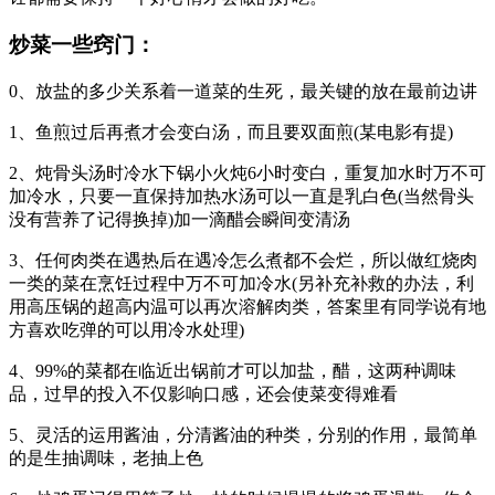
炒菜一些窍门：
0、放盐的多少关系着一道菜的生死，最关键的放在最前边讲
1、鱼煎过后再煮才会变白汤，而且要双面煎(某电影有提)
2、炖骨头汤时冷水下锅小火炖6小时变白，重复加水时万不可
加冷水，只要一直保持加热水汤可以一直是乳白色(当然骨头
没有营养了记得换掉)加一滴醋会瞬间变清汤
3、任何肉类在遇热后在遇冷怎么煮都不会烂，所以做红烧肉
一类的菜在烹饪过程中万不可加冷水(另补充补救的办法，利
用高压锅的超高内温可以再次溶解肉类，答案里有同学说有地
方喜欢吃弹的可以用冷水处理)
4、99%的菜都在临近出锅前才可以加盐，醋，这两种调味
品，过早的投入不仅影响口感，还会使菜变得难看
5、灵活的运用酱油，分清酱油的种类，分别的作用，最简单
的是生抽调味，老抽上色