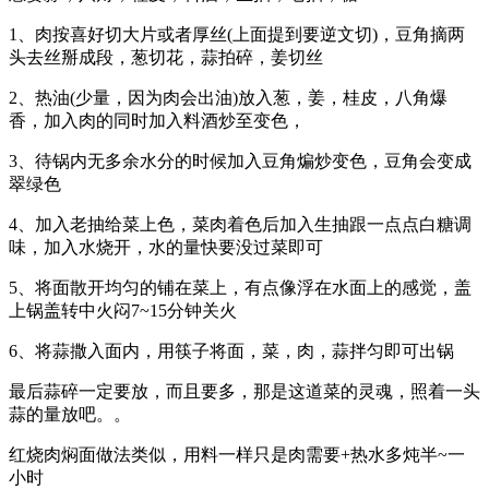
1、肉按喜好切大片或者厚丝(上面提到要逆文切)，豆角摘两
头去丝掰成段，葱切花，蒜拍碎，姜切丝
2、热油(少量，因为肉会出油)放入葱，姜，桂皮，八角爆
香，加入肉的同时加入料酒炒至变色，
3、待锅内无多余水分的时候加入豆角煸炒变色，豆角会变成
翠绿色
4、加入老抽给菜上色，菜肉着色后加入生抽跟一点点白糖调
味，加入水烧开，水的量快要没过菜即可
5、将面散开均匀的铺在菜上，有点像浮在水面上的感觉，盖
上锅盖转中火闷7~15分钟关火
6、将蒜撒入面内，用筷子将面，菜，肉，蒜拌匀即可出锅
最后蒜碎一定要放，而且要多，那是这道菜的灵魂，照着一头
蒜的量放吧。。
红烧肉焖面做法类似，用料一样只是肉需要+热水多炖半~一
小时