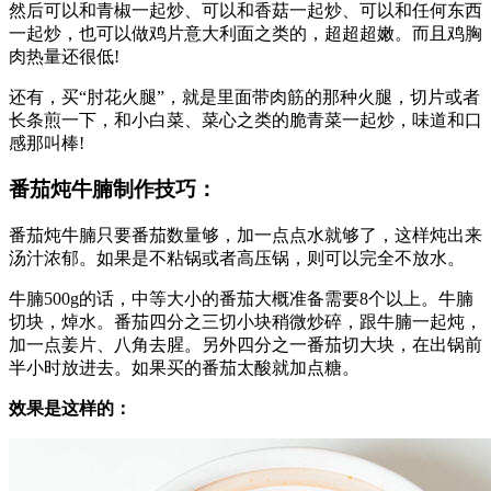
然后可以和青椒一起炒、可以和香菇一起炒、可以和任何东西
一起炒，也可以做鸡片意大利面之类的，超超超嫩。而且鸡胸
肉热量还很低!
还有，买“肘花火腿”，就是里面带肉筋的那种火腿，切片或者
长条煎一下，和小白菜、菜心之类的脆青菜一起炒，味道和口
感那叫棒!
番茄炖牛腩制作技巧：
番茄炖牛腩只要番茄数量够，加一点点水就够了，这样炖出来
汤汁浓郁。如果是不粘锅或者高压锅，则可以完全不放水。
牛腩500g的话，中等大小的番茄大概准备需要8个以上。牛腩
切块，焯水。番茄四分之三切小块稍微炒碎，跟牛腩一起炖，
加一点姜片、八角去腥。另外四分之一番茄切大块，在出锅前
半小时放进去。如果买的番茄太酸就加点糖。
效果是这样的：