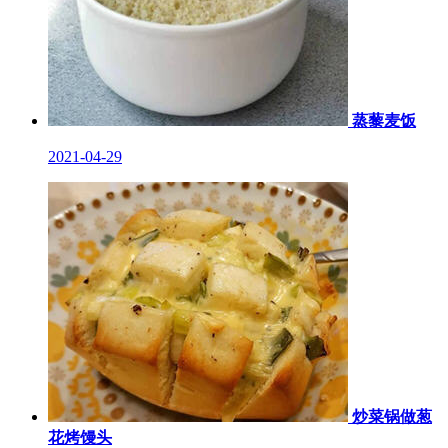
蒸藜麦饭
2021-04-29
炒菜锅做葱
花烤馒头