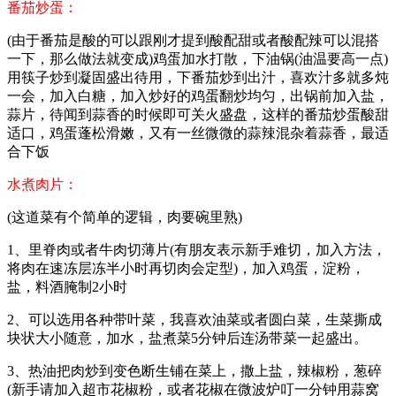
番茄炒蛋：
(由于番茄是酸的可以跟刚才提到酸配甜或者酸配辣可以混搭
一下，那么做法就变成)鸡蛋加水打散，下油锅(油温要高一点)
用筷子炒到凝固盛出待用，下番茄炒到出汁，喜欢汁多就多炖
一会，加入白糖，加入炒好的鸡蛋翻炒均匀，出锅前加入盐，
蒜片，待闻到蒜香的时候即可关火盛盘，这样的番茄炒蛋酸甜
适口，鸡蛋蓬松滑嫩，又有一丝微微的蒜辣混杂着蒜香，最适
合下饭
水煮肉片：
(这道菜有个简单的逻辑，肉要碗里熟)
1、里脊肉或者牛肉切薄片(有朋友表示新手难切，加入方法，
将肉在速冻层冻半小时再切肉会定型)，加入鸡蛋，淀粉，
盐，料酒腌制2小时
2、可以选用各种带叶菜，我喜欢油菜或者圆白菜，生菜撕成
块状大小随意，加水，盐煮菜5分钟后连汤带菜一起盛出。
3、热油把肉炒到变色断生铺在菜上，撒上盐，辣椒粉，葱碎
(新手请加入超市花椒粉，或者花椒在微波炉叮一分钟用蒜窝