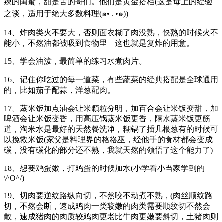
辣的闺蜜，甜是苦的哥们。他们是黄金搭档(这是母上的经验
之谈，适用于绝大多数料理(๑• . •๑))
14、炸肉类火不要大，否则面衣糊了肉没熟，快熟的时候火不
能小，不然油都被吸到食物里，这也就是复炸的用意。
15、学会油泼，最简单的练习水煮肉片。
16、记住你吃过的每一道菜，有些蔬菜的经典搭配是全球通用
的，比如茄子配蒜，洋葱配肉。
17、蒸米饭加点油会让米颗粒分明，加百合会让米饭变甜，加
啤酒会让米饭变香，用高压锅蒸米饭更香，隔水蒸米饭更筋
道，淘米水是最好的天然餐洗净，糊锅了插几根葱有的时候可
以挽救米饭(家父是料理界的格格巫，经他手的食材都会变成
碳，没有碳化的部分还不熟，我就天然的领悟了这个能力了)
18、想要鸡蛋嫩，打鸡蛋的时候加水(小学看小当家学到的
\^O^/)
19、切肉要逆纹路纵向切，不然咬不动煮不熟，(肉丝顺纹路
切，不然会断，速成鸡肉一类较嫩的肉类需要顺纹切不然会
散，速成猪肉的肉质较鸡肉更老比牛肉更嫩要斜切，土猪肉则