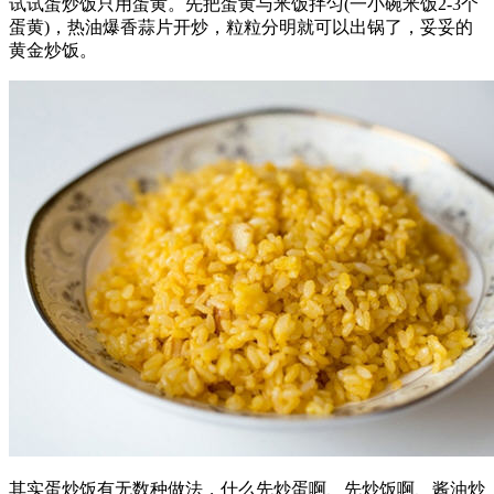
试试蛋炒饭只用蛋黄。先把蛋黄与米饭拌匀(一小碗米饭2-3个
蛋黄)，热油爆香蒜片开炒，粒粒分明就可以出锅了，妥妥的
黄金炒饭。
其实蛋炒饭有无数种做法，什么先炒蛋啊、先炒饭啊、酱油炒