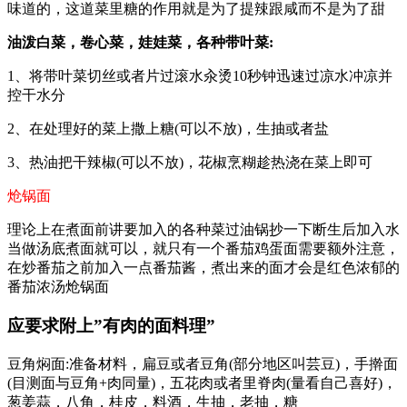
味道的，这道菜里糖的作用就是为了提辣跟咸而不是为了甜
油泼白菜，卷心菜，娃娃菜，各种带叶菜:
1、将带叶菜切丝或者片过滚水汆烫10秒钟迅速过凉水冲凉并
控干水分
2、在处理好的菜上撒上糖(可以不放)，生抽或者盐
3、热油把干辣椒(可以不放)，花椒烹糊趁热浇在菜上即可
炝锅面
理论上在煮面前讲要加入的各种菜过油锅抄一下断生后加入水
当做汤底煮面就可以，就只有一个番茄鸡蛋面需要额外注意，
在炒番茄之前加入一点番茄酱，煮出来的面才会是红色浓郁的
番茄浓汤炝锅面
应要求附上”有肉的面料理”
豆角焖面:准备材料，扁豆或者豆角(部分地区叫芸豆)，手擀面
(目测面与豆角+肉同量)，五花肉或者里脊肉(量看自己喜好)，
葱姜蒜，八角，桂皮，料酒，生抽，老抽，糖