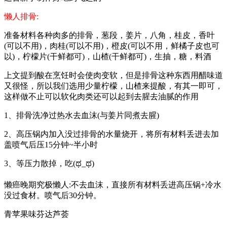
懒人排骨:
准备材料各种肉多的排骨，葱段，姜片，八角，桂皮，香叶
(可以不用)，肉桂(可以不用)，橙皮(可以不用，鲜橘子皮也可
以)，柠檬片(干鲜都可)，山楂(干鲜都可)，生抽，糖，料酒
上文提到酸在烹饪时会使肉变软，但是排骨这种东西用醋味道
又很怪，所以我们选用少量柠檬，山楂来提酸，有其一即可，
这样做不止可以软化肉类还可以起到去腥去油腻的作用
1、排骨洗净过热水去血沫(与姜片同煮去腥)
2、高压锅内加入没过排骨的水量烧开，将所有材料丢进去加
盖喷气后压15分钟~半小时
3、等压力散掉，吃(ಥ_ಥ)
懒癌晚期究极懒人:不去血沫，直接所有材料丢进高压锅+冷水
没过食材。喷气后30分钟。
青苹果味芬达芦荟