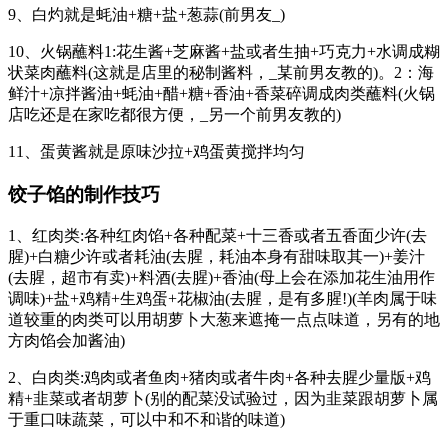
9、白灼就是蚝油+糖+盐+葱蒜(前男友_)
10、火锅蘸料1:花生酱+芝麻酱+盐或者生抽+巧克力+水调成糊
状菜肉蘸料(这就是店里的秘制酱料，_某前男友教的)。2：海
鲜汁+凉拌酱油+蚝油+醋+糖+香油+香菜碎调成肉类蘸料(火锅
店吃还是在家吃都很方便，_另一个前男友教的)
11、蛋黄酱就是原味沙拉+鸡蛋黄搅拌均匀
饺子馅的制作技巧
1、红肉类:各种红肉馅+各种配菜+十三香或者五香面少许(去
腥)+白糖少许或者耗油(去腥，耗油本身有甜味取其一)+姜汁
(去腥，超市有卖)+料酒(去腥)+香油(母上会在添加花生油用作
调味)+盐+鸡精+生鸡蛋+花椒油(去腥，是有多腥!)(羊肉属于味
道较重的肉类可以用胡萝卜大葱来遮掩一点点味道，另有的地
方肉馅会加酱油)
2、白肉类:鸡肉或者鱼肉+猪肉或者牛肉+各种去腥少量版+鸡
精+韭菜或者胡萝卜(别的配菜没试验过，因为韭菜跟胡萝卜属
于重口味蔬菜，可以中和不和谐的味道)