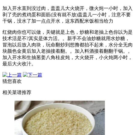
加入开水直到没过肉，盖盖儿大火烧开，微火炖一小时，加入
剥了壳的煮鸡蛋和面筋(没有就不放)盖盖儿一小时，注意不要
干锅，没水了加一点点开水，这东西配米饭相当给力
红烧肉你也可以做，关键就是上色，炒糖和老抽上色你以为是
技术活是不?其实是体力活。。新手不会油炒糖就用水炒糖，
冒泡以后放入肉块，玩命翻炒到想撸都抬不起来，水分全无肉
块颜色金黄后加入老抽接着翻。。加入料酒接着翻翻干锅。。
加入开水和生抽葱姜八角桂皮炖，大火烧开，小火炖两小时，
最后大火收汁。
猜您喜欢
相关菜谱推荐