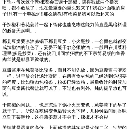
下锅～每次这个乾t椒都会变身干黑椒，搞得我被两个撸友
喷，都不敢放了，现在最重要的重头戏来了!!我在外面租的房
子!只有一个电磁炉!!那么请教!有啥菜是我可以做起来的
干辣椒和葱花姜片一起下锅你也能烹糊这能力简直是黑暗料理
的必备天赋啊。。
郫县豆瓣要凉油凉锅下郫县豆瓣，小火翻炒，一会颜色就都变
成辣椒油的红色了，妥妥不能干炒必须放油，一般用在川菜料
理里(多是炒菜)，还有被四川同学狂喷的不正宗简易版的鱼香
肉丝就是郫县豆瓣做的。
豆瓣酱用在炖菜类比较多，而且不能先放，因为豆瓣酱与淀粉
一样，过早放会让汤汁凝固，在所有食材炖的已经达到你想要
的程度，比如猪肉炖粉条，粉条已经软粘，最后收汁的时候加
两勺豆瓣酱代替盐就可以了，不过也有列外。炖肉提早放也可
以。
干辣椒的问题。。也是凉油下锅小火烹变色，葱姜蒜下的早了
就干了。。所以在辣椒变色后转大火下锅，几秒钟后闻到香味
立刻下菜翻炒，这样葱姜蒜才不会干，辣椒才不会糊
关键就是温度的高低，上面你提的其实都是火候二字，别想的