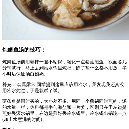
炖鲫鱼汤的技巧：
炖鲫鱼汤前用姜抹一遍不粘锅，融化一点猪油煎鱼，双面各几
分钟就行，马上丢到滚水锅里炖吧，除了盐什么都不用放，半
小时后保证汤白如奶。
补充： @露露宋 同学提到这里应该用冷水，我发现我还真没
用冷水炖过，于是就试了试。
两条鱼是同时买的，大小差不多。用同一个煎锅同时煎的，汤
的水量一样，佐料都是半勺海盐和一片姜，区别只在于左边是
煎好丢滚水锅里，右边是煎好丢冷水锅里。冷水锅出锅晚一点
(加上水煮沸的时间)。