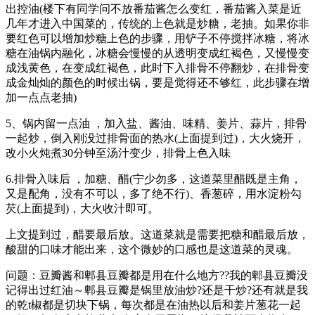
出控油(楼下有同学问不放番茄酱怎么变红，番茄酱入菜是近
几年才进入中国菜的，传统的上色就是炒糖，老抽。如果你非
要红色可以增加炒糖上色的步骤，用铲子不停搅拌冰糖，将冰
糖在油锅内融化，冰糖会慢慢的从透明变成红褐色，又慢慢变
成浅黄色，在变成红褐色，此时下入排骨不停翻炒，在排骨变
成金灿灿的颜色的时候出锅，要是觉得还不够红，此步骤在增
加一点点老抽)
5、锅内留一点油 ，加入盐、酱油、味精、姜片、蒜片，排骨
一起炒，倒入刚没过排骨面的热水(上面提到过)，大火烧开，
改小火炖煮30分钟至汤汁变少，排骨上色入味
6.排骨入味后 ，加糖、醋(宁少勿多，这道菜里醋既是主角，
又是配角，没有不可以，多了绝不行)、香葱碎，用水淀粉勾
芡(上面提到)，大火收汁即可。
上文提到过，醋要最后放。这道菜就是需要把糖和醋最后放，
酸甜的口味才能出来，这个微妙的口感也是这道菜的灵魂。
问题：豆瓣酱和郫县豆瓣都是用在什么地方??我的郫县豆瓣没
记得出过红油～郫县豆瓣是锅里放油炒?还是干炒?还有就是我
的乾t椒都是切块下锅，每次都是在油热以后和姜片葱花一起