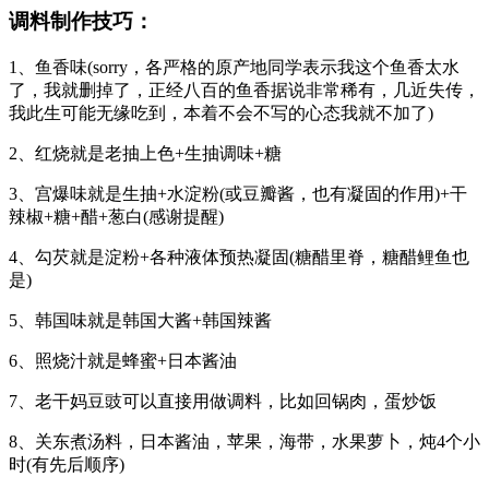
调料制作技巧：
1、鱼香味(sorry，各严格的原产地同学表示我这个鱼香太水
了，我就删掉了，正经八百的鱼香据说非常稀有，几近失传，
我此生可能无缘吃到，本着不会不写的心态我就不加了)
2、红烧就是老抽上色+生抽调味+糖
3、宫爆味就是生抽+水淀粉(或豆瓣酱，也有凝固的作用)+干
辣椒+糖+醋+葱白(感谢提醒)
4、勾芡就是淀粉+各种液体预热凝固(糖醋里脊，糖醋鲤鱼也
是)
5、韩国味就是韩国大酱+韩国辣酱
6、照烧汁就是蜂蜜+日本酱油
7、老干妈豆豉可以直接用做调料，比如回锅肉，蛋炒饭
8、关东煮汤料，日本酱油，苹果，海带，水果萝卜，炖4个小
时(有先后顺序)