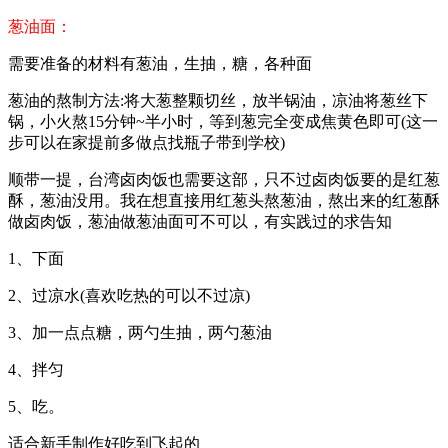
葱油面：
需要准备的材料有葱油，生抽，糖，各种面
葱油的熬制方法:将大葱整颗切丝，放半锅油，凉油将葱丝下
锅，小火熬15分钟~半小时，等到葱完全变成焦黄色即可(这一
步可以在家提前多做点找瓶子带到学校)
顺带一提，台湾卤肉饭也需要这部，只不过卤肉饭要的是红葱
酥，葱油没用。我在想直接用红葱头熬葱油，熬出来的红葱酥
做卤肉饭，葱油做葱油面可不可以，有实践过的求告知
1、下面
2、过凉水(喜欢吃热的可以不过凉)
3、加一点点糖，两勺生抽，两勺葱油
4、拌匀
5、吃。
适合新手制作好吃到飞起的