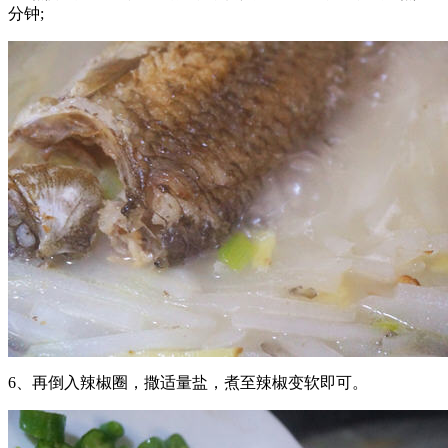
分钟;
6、再倒入辣椒圈，撒适量盐，煮至辣椒变软即可。