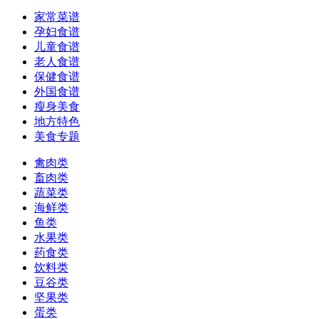
家常菜谱
孕妇食谱
儿童食谱
老人食谱
保健食谱
外国食谱
瘦身美食
地方特色
美食专题
禽肉类
畜肉类
蔬菜类
海鲜类
鱼类
水果类
药食类
饮料类
豆谷类
坚果类
蛋类