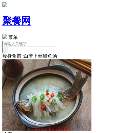
聚餐网
菜单
瘦身食谱 :白萝卜丝鲫鱼汤