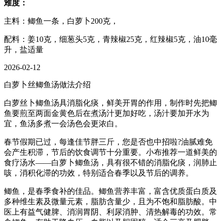
难度：
主料：鲫鱼一条，白萝卜200克，
配料：姜10克，细葱头5克，青辣椒25克，红辣椒5克，油10毫
升，盐适量
2026-02-12
白萝卜丝鲫鱼汤做法介绍
白萝丝卜鲫鱼汤具消脂化痰，鲜美开胃的作用，制作时先把鲫
鱼要煎至两面金黄色后在煮汤汁更加好吃，汤汁要加开水为
宜，鱼汤多煮一会汤色会更浓白。
春节假期已过，每逢佳节胖三斤，您是否也中招啦?油腻难免
会产生积滞，节后的饮食调节十分重要。小布推荐一道鲜美的
食疗汤水——白萝卜鲫鱼汤，具有很不错的消脂化痰，润肺止
咳，消积化滞的功效，特别适合春季以及节后的调养。
鲫鱼，是春季食补的佳品。鲫鱼营养丰富，富含优质蛋白质及
多种维生素及微量元素，脂肪含量少，且为不饱和脂肪酸。中
医上有益气健脾、消润胃阴、利尿消肿、清热解毒的功效。常