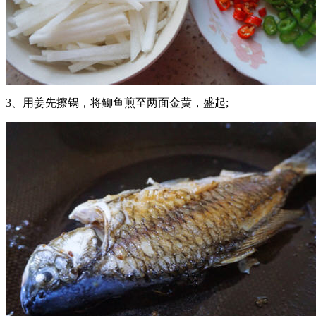
3、用姜先擦锅，将鲫鱼煎至两面金黄，盛起;