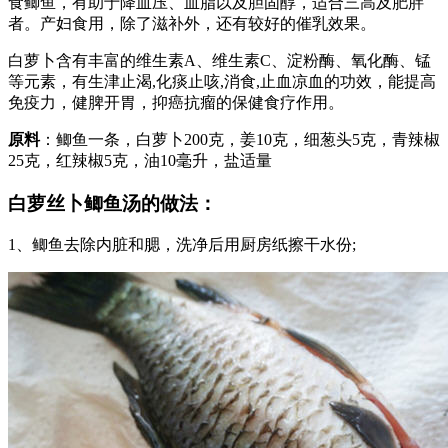
食鲫鱼，有助于降血压、血脂以及胆固醇，适合三高及肥胖
者。产妇食用，除了滋补外，还有较好的催乳效果。
白萝卜含有丰富的维生素A、维生素C、淀粉酶、氧化酶、锰
等元素，有生津止渴,化痰止咳,消食,止血凉血的功效，能提高
免疫力，健脾开胃，抑癌抗瘤的保健食疗作用。
原料
：鲫鱼一条，白萝卜200克，姜10克，细葱头5克，青辣椒
25克，红辣椒5克，油10毫升，盐适量
白萝丝卜鲫鱼汤的做法：
1、鲫鱼去除内脏和腮，洗净后用厨房纸擦干水份;