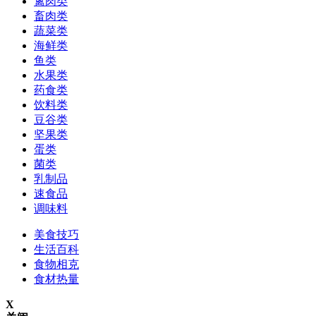
禽肉类
畜肉类
蔬菜类
海鲜类
鱼类
水果类
药食类
饮料类
豆谷类
坚果类
蛋类
菌类
乳制品
速食品
调味料
美食技巧
生活百科
食物相克
食材热量
X