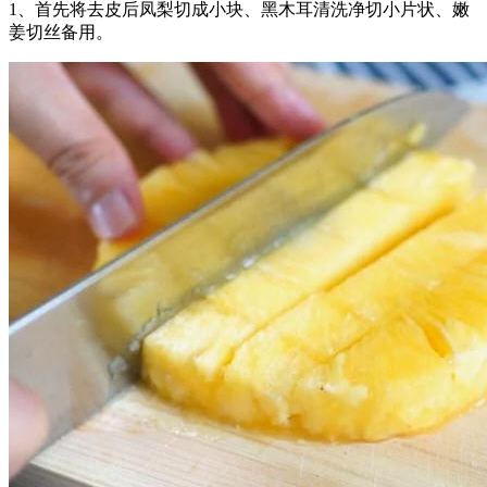
1、首先将去皮后凤梨切成小块、黑木耳清洗净切小片状、嫩
姜切丝备用。