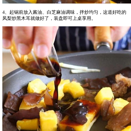
4、起锅前放入酱油、白芝麻油调味，拌炒均匀，这道好吃的
凤梨炒黑木耳就做好了，装盘即可上桌享用。