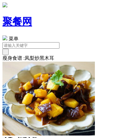
聚餐网
菜单
瘦身食谱 :凤梨炒黑木耳