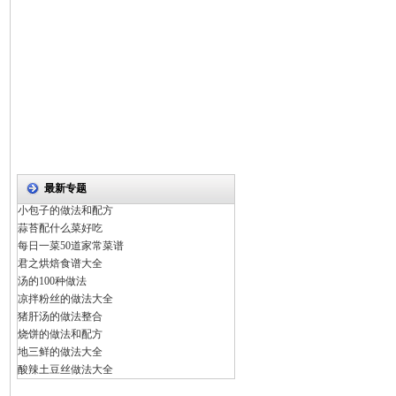
最新专题
小包子的做法和配方
蒜苔配什么菜好吃
每日一菜50道家常菜谱
君之烘焙食谱大全
汤的100种做法
凉拌粉丝的做法大全
猪肝汤的做法整合
烧饼的做法和配方
地三鲜的做法大全
酸辣土豆丝做法大全