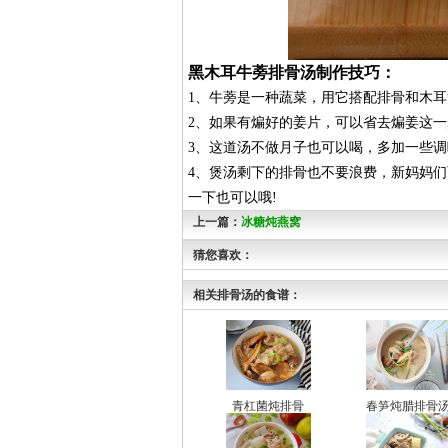
黑木耳牛蒡排骨汤制作技巧：
1、牛蒡是一种蔬菜，用它搭配排骨和木
2、如果有煸好的姜片，可以省去煸姜这
3、这道汤不做月子也可以喝，多加一些
4、煲汤剩下的排骨也不要浪费，新妈妈
一下也可以哦!
上一篇：
冰糖炖燕窝
猜您喜欢：
相关排骨汤的食谱：
青杠菌炖排骨
春笋炖腊排骨