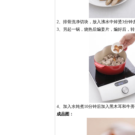
2、排骨洗净切块，放入沸水中焯烫3分钟
3、另起一锅，烧热后煸姜片，煸好后，
4、加入水炖煮10分钟后加入黑木耳和牛
成品图：