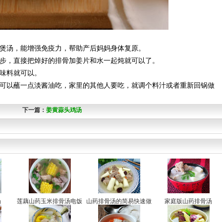
耳煲汤，能增强免疫力，帮助产后妈妈身体复原。
一步，直接把焯好的排骨加姜片和水一起炖就可以了。
调味料就可以。
们可以蘸一点淡酱油吃，家里的其他人要吃，就调个料汁或者重新回锅做
下一篇：
姜黄蒜头鸡汤
汤
莲藕山药玉米排骨汤电饭
山药排骨汤的简易快速做
家庭版山药排骨汤
煲
法