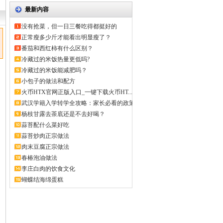
最新内容
没有抢菜，但一日三餐吃得都挺好的
正常瘦多少斤才能看出明显瘦了？
番茄和西红柿有什么区别？
冷藏过的米饭热量更低吗?
冷藏过的米饭能减肥吗？
小包子的做法和配方
火币HTX官网正版入口_一键下载火币HT...
武汉学籍入学转学全攻略：家长必看的政策
解...
杨枝甘露去茶底还是不去好喝？
蒜苔配什么菜好吃
蒜苔炒肉正宗做法
肉末豆腐正宗做法
春椿泡油做法
李庄白肉的饮食文化
蝴蝶结海绵蛋糕