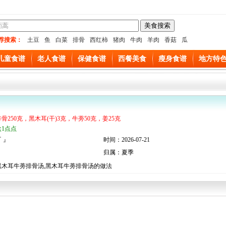
荐搜索：
土豆
鱼
白菜
排骨
西红柿
猪肉
牛肉
羊肉
香菇
瓜
儿童食谱
老人食谱
保健食谱
西餐美食
瘦身食谱
地方特
排骨250克，黑木耳(干)3克，牛蒡50克，姜25克
盐1点点
 』
时间：2026-07-21
归属：夏季
黑木耳牛蒡排骨汤,黑木耳牛蒡排骨汤的做法