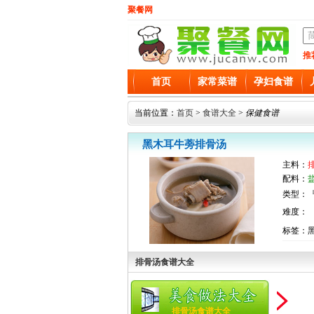
聚餐网
推
首页
家常菜谱
孕妇食谱
当前位置：
首页
>
食谱大全
>
保健食谱
黑木耳牛蒡排骨汤
主料：
配料：
类型：『
难度：
标签：
排骨汤食谱大全
排骨汤食谱大全