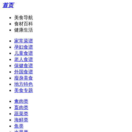
首页
美食导航
食材百科
健康生活
家常菜谱
孕妇食谱
儿童食谱
老人食谱
保健食谱
外国食谱
瘦身美食
地方特色
美食专题
禽肉类
畜肉类
蔬菜类
海鲜类
鱼类