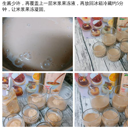
生酱少许，再覆盖上一层米浆果冻液，再放回冰箱冷藏约5分
钟，让米浆果冻凝固。