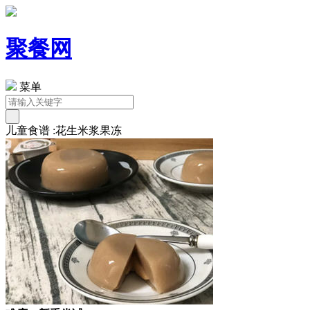
聚餐网
菜单
儿童食谱 :花生米浆果冻