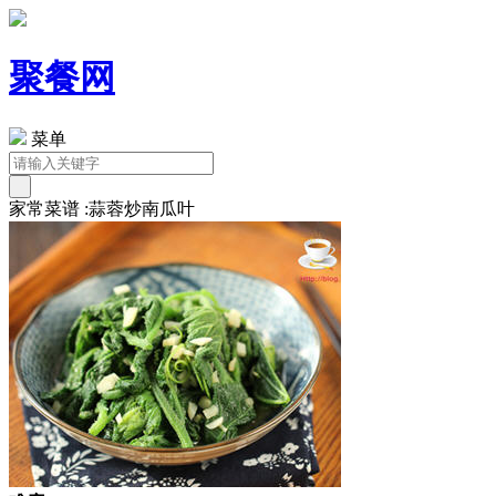
聚餐网
菜单
家常菜谱 :蒜蓉炒南瓜叶