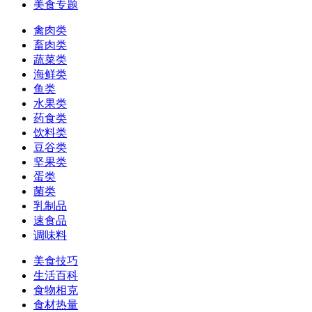
美食专题
禽肉类
畜肉类
蔬菜类
海鲜类
鱼类
水果类
药食类
饮料类
豆谷类
坚果类
蛋类
菌类
乳制品
速食品
调味料
美食技巧
生活百科
食物相克
食材热量