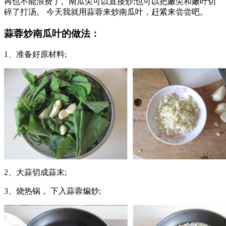
再也不能浪费了。南瓜尖可以直接炒;也可以把嫩尖和嫩叶切
碎了打汤。 今天我就用蒜蓉来炒南瓜叶，赶紧来尝尝吧。
蒜蓉炒南瓜叶的做法：
1、准备好原材料;
2、大蒜切成蒜末;
3、烧热锅， 下入蒜蓉煸炒;