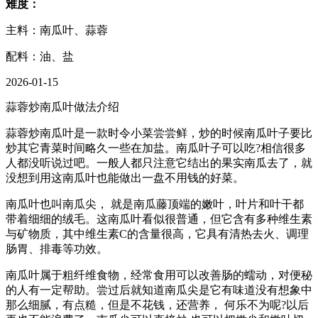
难度：
主料：南瓜叶、蒜蓉
配料：油、盐
2026-01-15
蒜蓉炒南瓜叶做法介绍
蒜蓉炒南瓜叶是一款时令小菜尝尝鲜，炒的时候南瓜叶子要比
炒其它青菜时间略久一些在加盐。南瓜叶子可以吃?相信很多
人都没听说过吧。一般人都只注意它结出的果实南瓜去了，就
没想到用这南瓜叶也能做出一盘不用钱的好菜。
南瓜叶也叫南瓜尖， 就是南瓜藤顶端的嫩叶，叶片和叶干都
带着细细的绒毛。这南瓜叶看似很普通，但它含有多种维生素
与矿物质，其中维生素C的含量很高，它具有清热去火、调理
肠胃、排毒等功效。
南瓜叶属于粗纤维食物，经常食用可以改善肠的蠕动，对便秘
的人有一定帮助。尝过后就知道南瓜尖是它有味道没有想象中
那么细腻，有点糙，但是不花钱，还营养， 何乐不为呢?以后