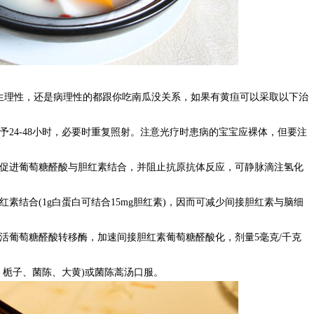
生理性，还是病理性的都跟你吃南瓜没关系，如果有黄疸可以采取以下治
予24-48小时，必要时重复照射。注意光疗时患病的宝宝应裸体，但要注
，促进葡萄糖醛酸与胆红素结合，并阻止抗原抗体反应，可静脉滴注氢化
素结合(1g白蛋白可结合15mg胆红素)，因而可减少间接胆红素与脑细
活葡萄糖醛酸转移酶，加速间接胆红素葡萄糖醛酸化，剂量5毫克/千克
、栀子、菌陈、大黄)或菌陈蒿汤口服。