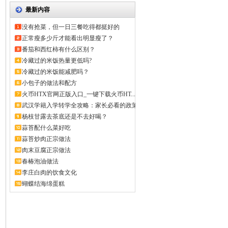
最新内容
没有抢菜，但一日三餐吃得都挺好的
正常瘦多少斤才能看出明显瘦了？
番茄和西红柿有什么区别？
冷藏过的米饭热量更低吗?
冷藏过的米饭能减肥吗？
小包子的做法和配方
火币HTX官网正版入口_一键下载火币HT...
武汉学籍入学转学全攻略：家长必看的政策
解...
杨枝甘露去茶底还是不去好喝？
蒜苔配什么菜好吃
蒜苔炒肉正宗做法
肉末豆腐正宗做法
春椿泡油做法
李庄白肉的饮食文化
蝴蝶结海绵蛋糕