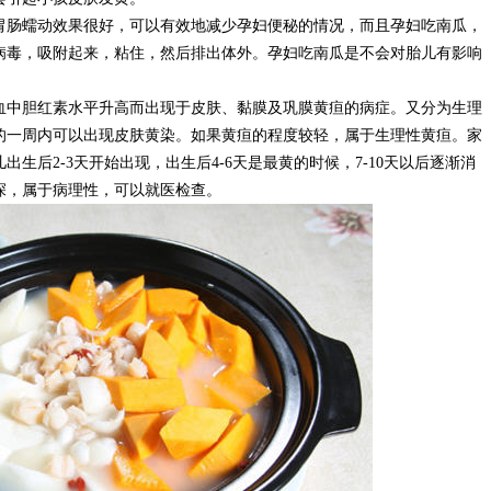
胃肠蠕动效果很好，可以有效地减少孕妇便秘的情况，而且孕妇吃南瓜，
病毒，吸附起来，粘住，然后排出体外。孕妇吃南瓜是不会对胎儿有影响
。
血中胆红素水平升高而出现于皮肤、黏膜及巩膜黄疸的病症。又分为生理
的一周内可以出现皮肤黄染。如果黄疸的程度较轻，属于生理性黄疸。家
生后2-3天开始出现，出生后4-6天是最黄的时候，7-10天以后逐渐消
深，属于病理性，可以就医检查。