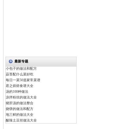
最新专题
小包子的做法和配方
蒜苔配什么菜好吃
每日一菜50道家常菜谱
君之烘焙食谱大全
汤的100种做法
凉拌粉丝的做法大全
猪肝汤的做法整合
烧饼的做法和配方
地三鲜的做法大全
酸辣土豆丝做法大全