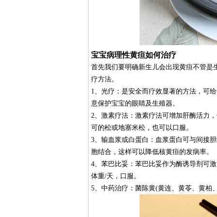
宝宝病理性黄疸如何治疗
首先我们要明确新生儿会出现黄疸不管是
疗方法。
1、光疗：是安全而疗效显著的方法，可给
意保护宝宝的眼睛及生殖器。
2、激素疗法：激素疗法可增加肝酶活力
可的松或地塞米松，也可以口服。
3、输血浆或白蛋白：血浆蛋白可与间接胆红
胞结合，这样可以降低核黄疸的发病率。
4、苯巴比妥：苯巴比妥作为酶诱导剂可激
体重/天，口服。
5、中药治疗：菌陈黄(黄连、黄苓、黄柏