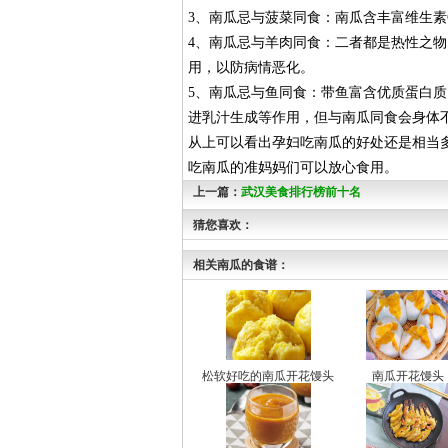
3、南瓜忌与菠菜同食：南瓜含丰富维生素
4、南瓜忌与羊肉同食：二者都是热性之
用，以防病情恶化。
5、南瓜忌与鱼同食：带鱼富含优质蛋白质
进乳汁生成等作用，但与南瓜同食会身体
从上可以看出孕妇吃南瓜的好处还是相当
吃南瓜的准妈妈们可以放心食用。
上一篇：
武汉美食排行榜前十名
猜您喜欢：
相关南瓜的食谱：
松软好吃的南瓜开花馒头
南瓜开花馒头