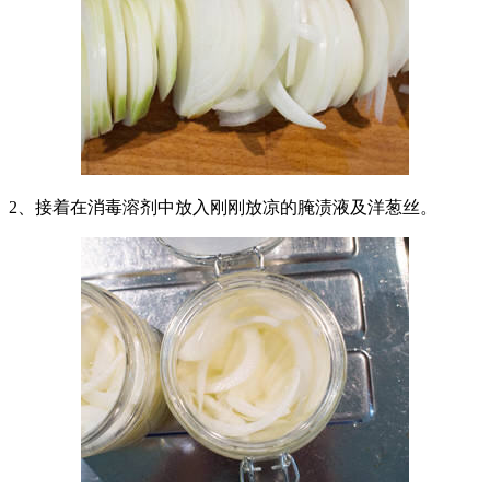
2、接着在消毒溶剂中放入刚刚放凉的腌渍液及洋葱丝。