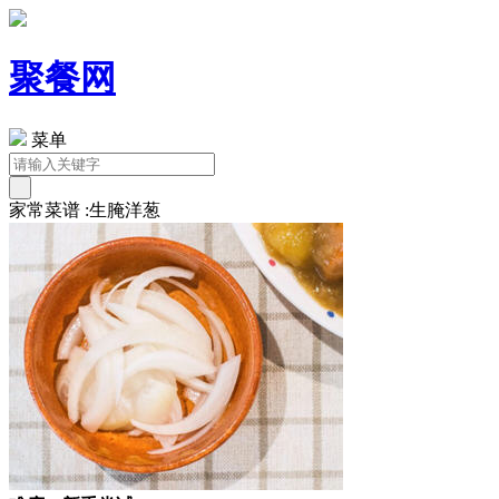
聚餐网
菜单
家常菜谱 :生腌洋葱