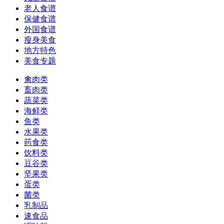
老人食谱
保健食谱
外国食谱
瘦身美食
地方特色
美食专题
禽肉类
畜肉类
蔬菜类
海鲜类
鱼类
水果类
药食类
饮料类
豆谷类
坚果类
蛋类
菌类
乳制品
速食品