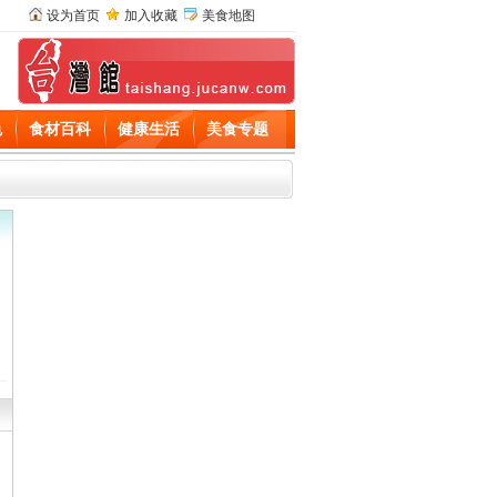
设为首页
加入收藏
美食地图
色
食材百科
健康生活
美食专题