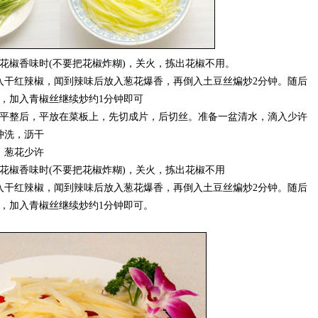
椒香味时(不要把花椒炸糊)，关火，拣出花椒不用。
干红辣椒，闻到辣味后放入葱花爆香，再倒入土豆丝煸炒2分钟。随后
，加入青椒丝继续炒约1分钟即可
整后，平放在菜板上，先切成片，后切丝。准备一盆清水，滴入少许
冲洗，沥干
、葱花少许
椒香味时(不要把花椒炸糊)，关火，拣出花椒不用
干红辣椒，闻到辣味后放入葱花爆香，再倒入土豆丝煸炒2分钟。随后
，加入青椒丝继续炒约1分钟即可。