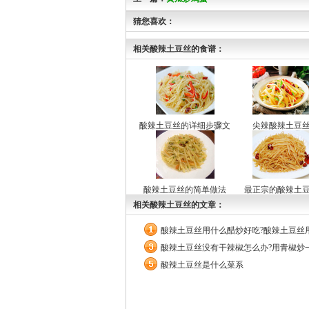
猜您喜欢：
相关酸辣土豆丝的食谱：
酸辣土豆丝的详细步骤文
尖辣酸辣土豆
字版
酸辣土豆丝的简单做法
最正宗的酸辣土
相关酸辣土豆丝的文章：
酸辣土豆丝用什么醋炒好吃?酸辣土豆丝
酸辣土豆丝没有干辣椒怎么办?用青椒炒
酸辣土豆丝是什么菜系