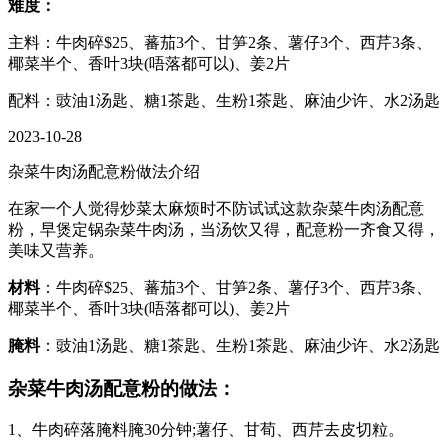
难度：
主料：牛肉碎$25、蕃茄3个、甘笋2条、薯仔3个、西芹3条、
椰菜半个、香叶3块(唔落都可以)、姜2片
配料：豉油1汤匙、糖1茶匙、生粉1茶匙、麻油少许、水2汤匙
2023-10-28
杂菜牛肉汤配意粉做法介绍
在家一个人觉得炒菜太麻烦时不防试试这款杂菜牛肉汤配意
粉，早煲定锅杂菜牛肉汤，当汤饮又得，配意粉一齐食又得，
美味又营养。
材料
：牛肉碎$25、蕃茄3个、甘笋2条、薯仔3个、西芹3条、
椰菜半个、香叶3块(唔落都可以)、姜2片
腌料
：豉油1汤匙、糖1茶匙、生粉1茶匙、麻油少许、水2汤匙
杂菜牛肉汤配意粉的做法：
1、牛肉碎落腌料腌30分钟;薯仔、甘荀、西芹去皮切粒。