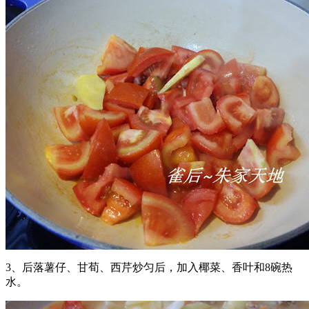
3、后落薯仔、甘荀、西芹炒匀后，加入椰菜、香叶和8碗热
水。