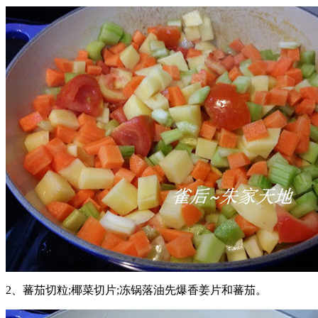
2、蕃茄切粒;椰菜切片;冻锅落油先爆香姜片和蕃茄。