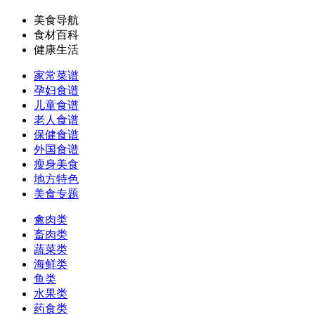
美食导航
食材百科
健康生活
家常菜谱
孕妇食谱
儿童食谱
老人食谱
保健食谱
外国食谱
瘦身美食
地方特色
美食专题
禽肉类
畜肉类
蔬菜类
海鲜类
鱼类
水果类
药食类