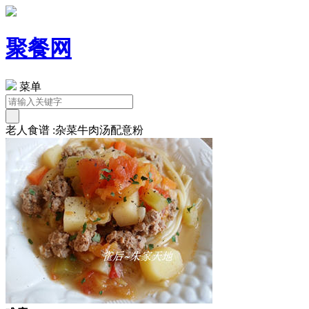
聚餐网
菜单
老人食谱 :杂菜牛肉汤配意粉