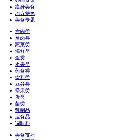
外国食谱
瘦身美食
地方特色
美食专题
禽肉类
畜肉类
蔬菜类
海鲜类
鱼类
水果类
药食类
饮料类
豆谷类
坚果类
蛋类
菌类
乳制品
速食品
调味料
美食技巧