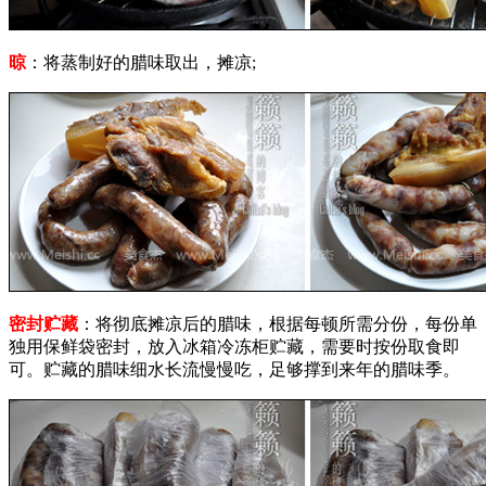
晾
：将蒸制好的腊味取出，摊凉;
密封贮藏
：将彻底摊凉后的腊味，根据每顿所需分份，每份单
独用保鲜袋密封，放入冰箱冷冻柜贮藏，需要时按份取食即
可。贮藏的腊味细水长流慢慢吃，足够撑到来年的腊味季。