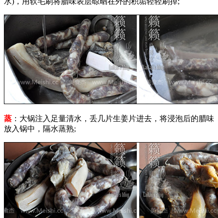
水)，用软毛刷将腊味表层晾晒在外的积垢轻轻刷掉;
蒸
：大锅注入足量清水，丢几片生姜片进去，将浸泡后的腊味
放入锅中，隔水蒸熟;