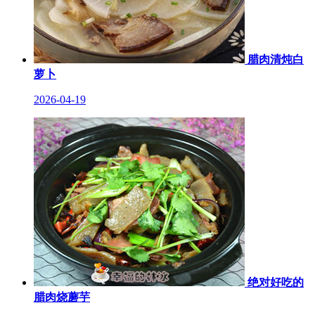
腊肉清炖白
萝卜
2026-04-19
绝对好吃的
腊肉烧蘑芋