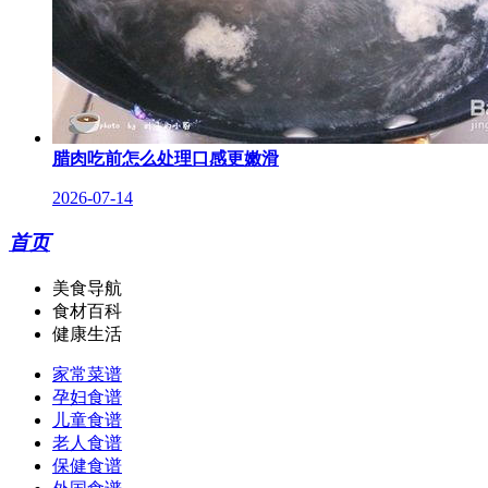
腊肉吃前怎么处理口感更嫩滑
2026-07-14
首页
美食导航
食材百科
健康生活
家常菜谱
孕妇食谱
儿童食谱
老人食谱
保健食谱