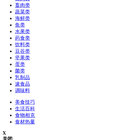
畜肉类
蔬菜类
海鲜类
鱼类
水果类
药食类
饮料类
豆谷类
坚果类
蛋类
菌类
乳制品
速食品
调味料
美食技巧
生活百科
食物相克
食材热量
X
关闭