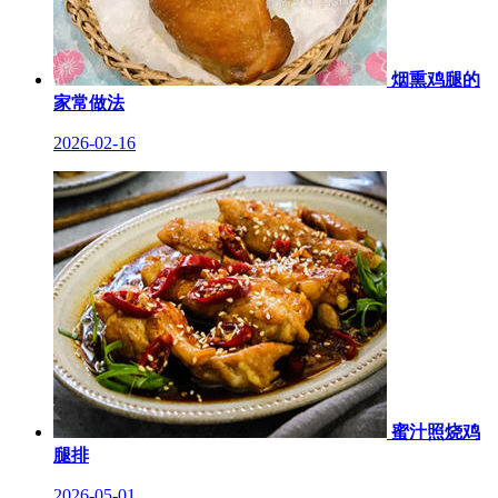
烟熏鸡腿的
家常做法
2026-02-16
蜜汁照烧鸡
腿排
2026-05-01