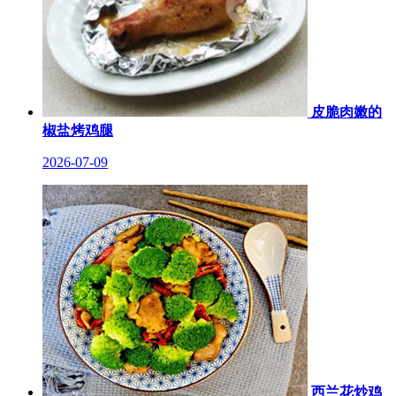
皮脆肉嫩的
椒盐烤鸡腿
2026-07-09
西兰花炒鸡