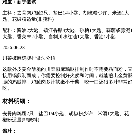
难度：新手尝试
主料：去骨肉鸡腿2只、盐巴1/4小匙、胡椒粉少许、米酒1大
匙、花椒粉适量(非腌料)
配料：酱油2大匙、镇江香醋4大匙、砂糖1大匙、蒜蓉或蒜泥1
大匙、香菜末2小匙、自制川味红油1大匙、香油1小匙
2026-06-28
川菜椒麻鸡腿排做法介绍
这款外皮黄金酥脆的川菜椒麻鸡腿排制作时不需要粘面粉，直
接用锅煎制而成，你需要控制好火侯和时间，就能煎出金黄酥
脆的鸡腿排，鸡腿肉多汁软嫩不干柴，咬一口还很多汁非常好
吃。
材料明细：
去骨肉鸡腿2只、盐巴1/4小匙、胡椒粉少许、米酒1大匙、花
椒粉适量(非腌料)
酱汁：