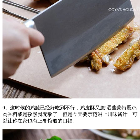
9、这时候的鸡腿已经好吃到不行，鸡皮酥又脆!洒些蒙特屡鸡
肉香料或是孜然就无敌了，但是今天要示范淋上川味酱汁，可
以让你在家也有上餐馆般的口福。