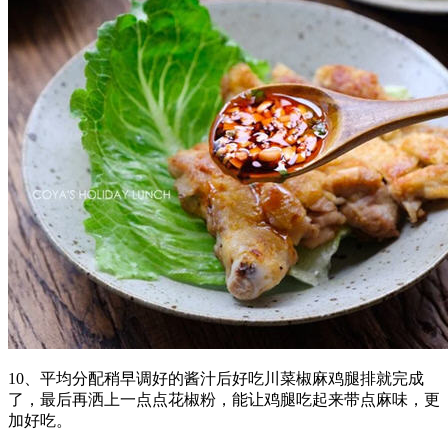
10、平均分配稍早调好的酱汁后好吃川菜椒麻鸡腿排就完成
了，最后再洒上一点点花椒粉，能让鸡腿吃起来带点麻味，更
加好吃。