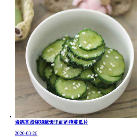
肯德基照烧鸡腿饭里面的腌黄瓜片
2026-03-26