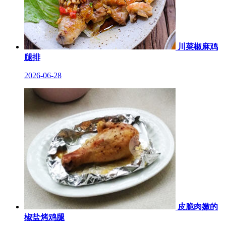
川菜椒麻鸡
腿排
2026-06-28
皮脆肉嫩的
椒盐烤鸡腿