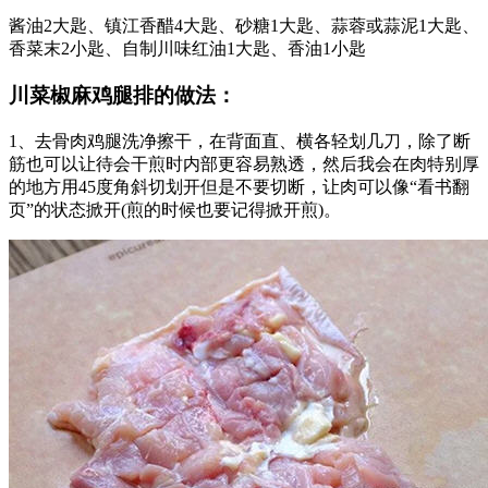
酱油2大匙、镇江香醋4大匙、砂糖1大匙、蒜蓉或蒜泥1大匙、
香菜末2小匙、自制川味红油1大匙、香油1小匙
川菜椒麻鸡腿排的做法：
1、去骨肉鸡腿洗净擦干，在背面直、横各轻划几刀，除了断
筋也可以让待会干煎时内部更容易熟透，然后我会在肉特别厚
的地方用45度角斜切划开但是不要切断，让肉可以像“看书翻
页”的状态掀开(煎的时候也要记得掀开煎)。