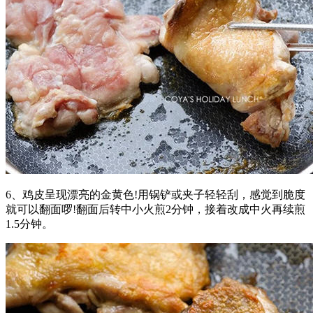
6、鸡皮呈现漂亮的金黄色!用锅铲或夹子轻轻刮，感觉到脆度
就可以翻面啰!翻面后转中小火煎2分钟，接着改成中火再续煎
1.5分钟。