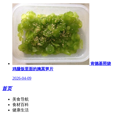
肯德基照烧
鸡腿饭里面的腌莴笋片
2026-04-09
首页
美食导航
食材百科
健康生活