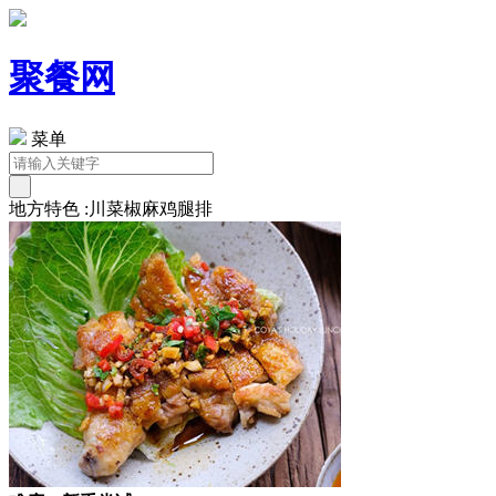
聚餐网
菜单
地方特色 :川菜椒麻鸡腿排