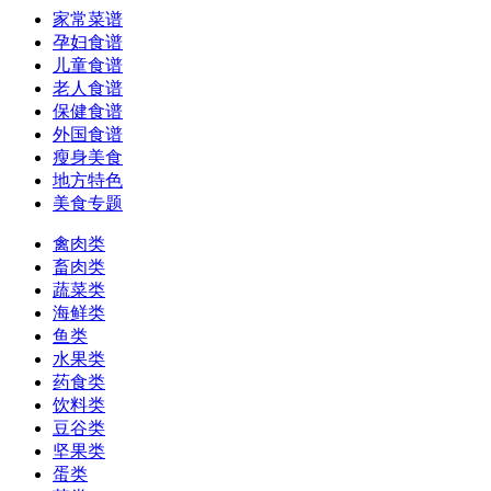
家常菜谱
孕妇食谱
儿童食谱
老人食谱
保健食谱
外国食谱
瘦身美食
地方特色
美食专题
禽肉类
畜肉类
蔬菜类
海鲜类
鱼类
水果类
药食类
饮料类
豆谷类
坚果类
蛋类