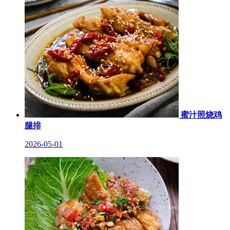
蜜汁照烧鸡
腿排
2026-05-01