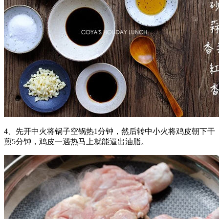
4、先开中火将锅子空锅热1分钟，然后转中小火将鸡皮朝下干
煎5分钟，鸡皮一遇热马上就能逼出油脂。