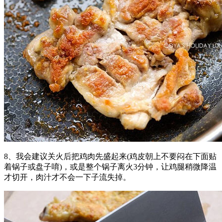
8、我会建议关火后把鸡肉先盛起来(鸡皮朝上不要闷在下面贴
着锅子或盘子唷)，或是整个锅子离火3分钟，让鸡腿稍微降温
才切开，肉汁才不会一下子流失掉。