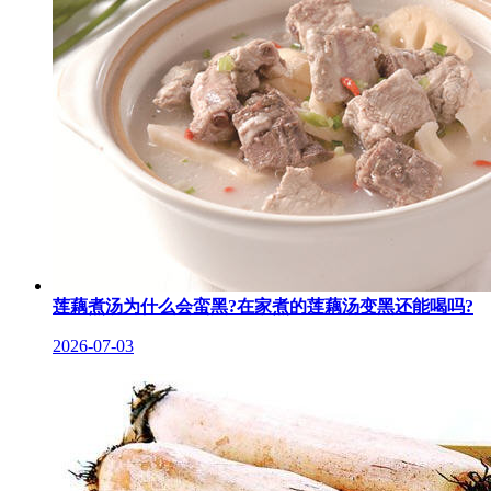
莲藕煮汤为什么会蛮黑?在家煮的莲藕汤变黑还能喝吗?
2026-07-03