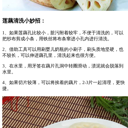
莲藕清洗小妙招：
1、如果莲藕孔比较小，脏污附着较牢，不便于清洗的，可以
把纱布剪成小条，用铁丝将布条窜进小孔内进行清洗。
2、借助工具可以用刷婴儿奶瓶的小刷子，刷头质地坚硬，也
不较长，可以伸进藕孔里，清洗起来也很方便。
3、在水里，用牙签在藕片孔洞中转圈滑动，渍泥就会脱落到
水里。
4、如果切片较薄，可以将挨着的藕片，2-3片一起清理，更快
捷。