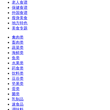
老人食谱
保健食谱
外国食谱
瘦身美食
地方特色
美食专题
禽肉类
畜肉类
蔬菜类
海鲜类
鱼类
水果类
药食类
饮料类
豆谷类
坚果类
蛋类
菌类
乳制品
速食品
调味料