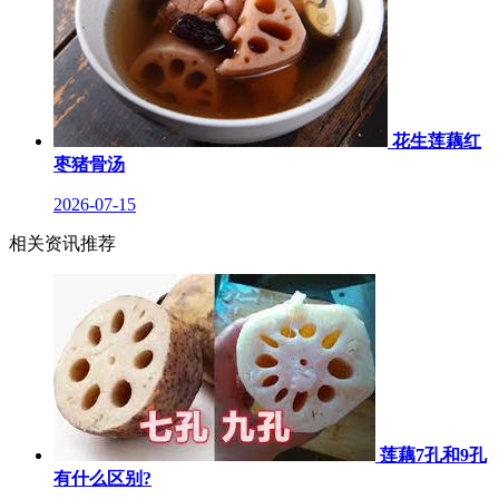
花生莲藕红
枣猪骨汤
2026-07-15
相关资讯推荐
莲藕7孔和9孔
有什么区别?