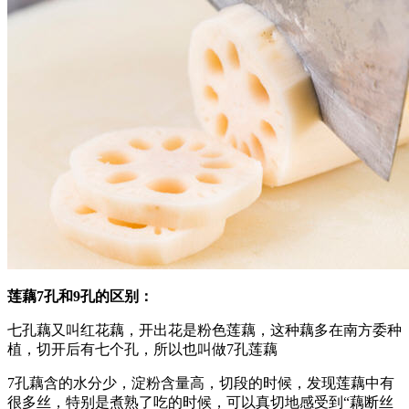
莲藕7孔和9孔的区别：
七孔藕又叫红花藕，开出花是粉色莲藕，这种藕多在南方委种
植，切开后有七个孔，所以也叫做7孔莲藕
7孔藕含的水分少，淀粉含量高，切段的时候，发现莲藕中有
很多丝，特别是煮熟了吃的时候，可以真切地感受到“藕断丝