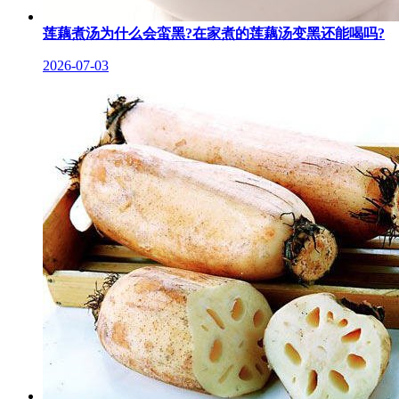
莲藕煮汤为什么会蛮黑?在家煮的莲藕汤变黑还能喝吗?
2026-07-03