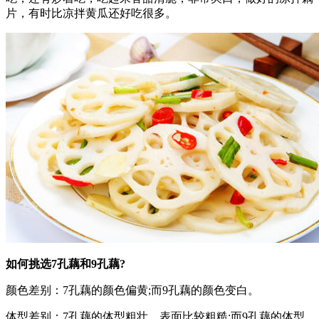
片，有时比凉拌黄瓜还好吃很多。
如何挑选7孔藕和9孔藕?
颜色差别：7孔藕的颜色偏黄;而9孔藕的颜色变白。
体型差别：7孔藕的体型粗壮，表面比较粗糙;而9孔藕的体型