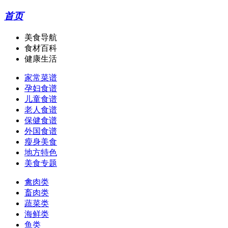
首页
美食导航
食材百科
健康生活
家常菜谱
孕妇食谱
儿童食谱
老人食谱
保健食谱
外国食谱
瘦身美食
地方特色
美食专题
禽肉类
畜肉类
蔬菜类
海鲜类
鱼类