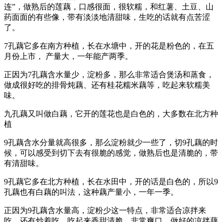
连”，做熟后的莲藕，口感很面，很软糯，和红薯、土豆、山
药面面的有些像，带有淡淡地清甜味，生吃的话就有点苦涩
了。
7孔藕它多在南方种植，长在水塘中，开的花是粉色的，在五
月份上市， 产量大，一年能产两季。
正因为7孔藕含水量少，淀粉多，那么非常适合煲汤和蒸食，
做成很好吃的排骨炖藕、还有桂花糯米藕等，吃起来软糯美
味。
九孔藕又叫做白藕，它开的莲花也是白色的，大多数在北方种
植
9孔藕含水分量就高很多，那么淀粉就少一些了，切9孔藕的时
候，可以感受到切下去有很脆的感觉，做熟后也是清脆的，带
有清甜味。
9孔藕它多在北方种植，长在水田中，开的话是白色的，所以9
孔藕也有白藕的叫法，这种藕产量小，一年一季。
正因为9孔藕含水量高，淀粉少这一特点，非常适合凉拌来
吃，还有炒着吃，吃起来香甜清脆，非常爽口，做好的凉拌藕