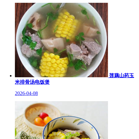
莲藕山药玉
米排骨汤电饭煲
2026-04-08