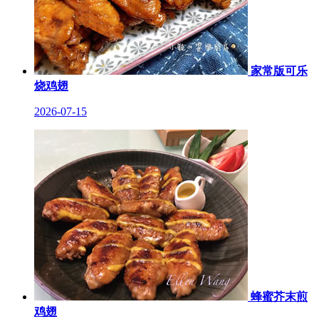
家常版可乐
烧鸡翅
2026-07-15
蜂蜜芥末煎
鸡翅