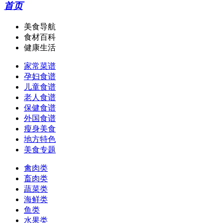
首页
美食导航
食材百科
健康生活
家常菜谱
孕妇食谱
儿童食谱
老人食谱
保健食谱
外国食谱
瘦身美食
地方特色
美食专题
禽肉类
畜肉类
蔬菜类
海鲜类
鱼类
水果类