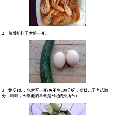
2、然后把虾子煮熟去壳。
3、黄瓜1条，水煮蛋去壳(象不象100分呀，祝我儿子考试满
分，嘻嘻，今早他的早餐是M记的麦满分)