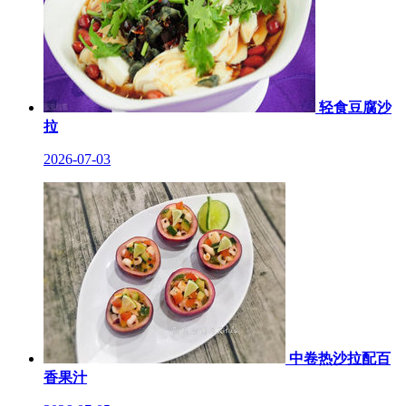
轻食豆腐沙
拉
2026-07-03
中卷热沙拉配百
香果汁