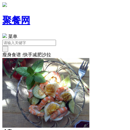
聚餐网
菜单
瘦身食谱 :快手减肥沙拉