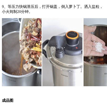
9、等压力快锅泄压后，打开锅盖，倒入萝卜丁。洒入盐粒，
小火炖制20分钟。
成品图