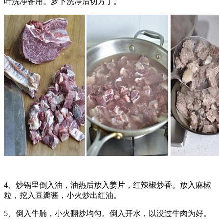
叶洗净备用。萝卜洗净后切方丁。
4、炒锅里倒入油，油热后放入姜片，红辣椒炒香。放入麻椒
粒，挖入豆瓣酱，小火炒出红油。
5、倒入牛腩，小火翻炒均匀。倒入开水，以没过牛肉为好。