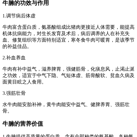
牛腩的功效与作用
1.调节病后体虚
牛肉富含蛋白质，氨基酸组成比猪肉更接近人体需要，能提高
机体抗病能力，对生长发育及术后，病后调养的人在补充失
血、修复组织等方面特别适宜，寒冬食牛肉可暖胃，是该季节
的补益佳品。
2.补血养血
牛肉有补中益气，滋养脾胃，强健筋骨，化痰息风，止渴止涎
之功效，适宜于中气下隐、气短体虚、筋骨酸软、贫血久病及
面黄目眩之人食用。
3.强筋壮骨
水牛肉能安胎补神，黄牛肉能安中益气、健脾养胃、强筋壮
骨。
牛腩的营养价值
1.牛腩提供高质量的蛋白质，含有全部种类的氨基酸，各种氨