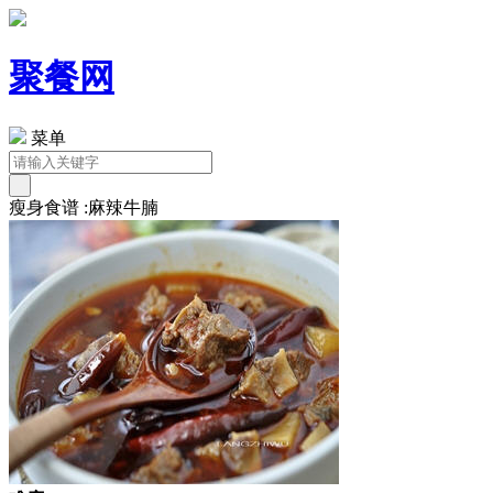
聚餐网
菜单
瘦身食谱 :麻辣牛腩