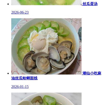
丝瓜蛋汤
2026-06-23
潮仙小吃麻
油丝瓜蛤蜊面线
2026-01-15