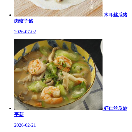
木耳丝瓜猪
肉饺子馅
2026-07-02
虾仁丝瓜炒
平菇
2026-02-21