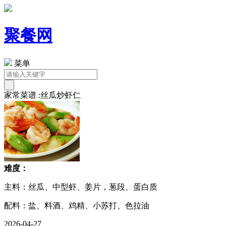
聚餐网
菜单
家常菜谱 :丝瓜炒虾仁
难度：
主料：丝瓜、中型虾、姜片，葱段、蛋白质
配料：盐、料酒、鸡精、小苏打、色拉油
2026-04-27