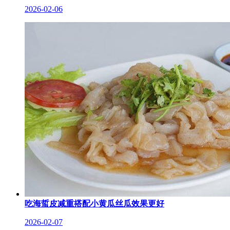
2026-02-06
吃海蜇皮减重搭配小黄瓜丝瓜效果更好
2026-02-07