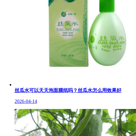
丝瓜水可以天天泡面膜纸吗？丝瓜水怎么用效果好
2026-04-14