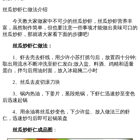
丝瓜炒虾仁做法介绍
今天教大家做家中不可少的丝瓜炒虾，丝瓜炒虾营养丰
富，虽然制作简单，但也要注意一些事项才能做出美味可口的
丝瓜炒虾，那就请大家看下面的步骤吧!
丝瓜炒虾仁做法：
1、虾去壳去虾线，用少许小苏打抓匀后，放置四十分钟;
取出用流水不断冲洗至虾仁发白;放入盐、料酒、鸡精和适量
蛋白，拌匀后用油封面，放入冰箱腌二小时
2、丝瓜去皮切滚刀块
3、锅内热油，下姜片，葱段炝锅，下虾仁迅速炒至变色
后迅速起锅
4、用余油将丝瓜炒变色，下少许盐、放入做法三的虾
仁，迅速炒匀后即可起锅装盘
丝瓜炒虾仁成品图
：